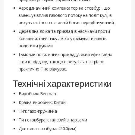
Аеродинамічний компенсатор на стовбурі, що
зменшує вплив газового потоку на політ кулі, в
результаті чого останній більш передбачуваний;
Дерев'яна ложа та приклад із насічками проти
ковзання, гвинтівку легко утримувати навіть
вологими руками
Гумовий потиличник прикладу, який ефективно
гасить віддачу, так що в результаті стрілок
практично її не відчуває.
Технічні характеристики
Виробник: Beeman
Країна-виробник: Китай
Тип: газо-пружинна
Тип стовбура: сталевий з нарізами
Довжина стовбура: 450.0(мм)