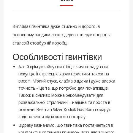
Виглядає гвинтівка дуже стильно й дорого, в
основному завдяки ложі з дерева твердих порід та
сталевій стовбурній коробці.
Особливості гвинтівки
Але й крім дизайну гвинтівці є чим порадувати
покупця. Її стрілецькі характеристики також на
висоті. М'який спуск, слабка віддача і дуже висока
точність – це те, що потрібно для початківців.
Також її сміливо можна рекомендувати для
розважальної стрілянини – надійна та проста в
освоєнні Beeman Silver Kodiak Gas Ram подарує
задоволення від кожного пострілу.
Відразу зазначимо, що гвинтівка постачається в
комплекті з оптичним прицілом 4х32 для точного