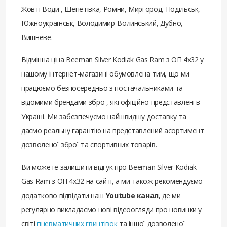
Жовті Води , Шепетівка, Ромни, Миргород, Подільськ,
Южноукраїнськ, Володимир-Волинський, Дубно,
Вишневе.
Відмінна ціна Beeman Silver Kodiak Gas Ram з ОП 4х32 у
нашому інтернет-магазині обумовлена ​​тим, що ми
працюємо безпосередньо з постачальниками та
відомими брендами зброї, які офіційно представлені в
Україні. Ми забезпечуємо найшвидшу доставку та
даємо реальну гарантію на представлений асортимент
дозволеної зброї та спортивних товарів.
Ви можете залишити відгук про Beeman Silver Kodiak
Gas Ram з ОП 4х32 на сайті, а ми також рекомендуємо
додатково відвідати наш
Youtube канал
, де ми
регулярно викладаємо нові відеоогляди про новинки у
світі
пневматичних гвинтівок
та іншої дозволеної