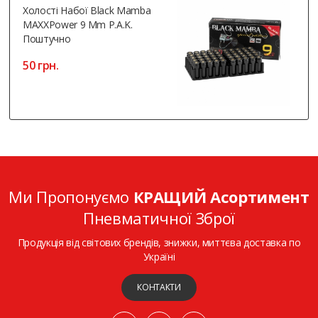
Холості Набої Black Mamba
MAXXPower 9 Mm P.A.K.
Поштучно
50 грн.
Ми Пропонуємо
КРАЩИЙ Асортимент
Пневматичної Зброї
Продукція від світових брендів, знижки, миттєва доставка по
Україні
КОНТАКТИ