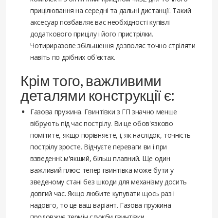
прицілювання на середні та дальні дистанції. Такий
аксесуар позбавляє вас необхідності купівлі
додаткового прицілу і його пристрілки.
Чотириразове збільшення дозволяє точно стріляти
навіть по дрібних об'єктах.
Крім того, важливими
деталями конструкції є:
Газова пружина. Гвинтівки з ГП значно менше
вібрують під час пострілу. Ви це обов'язково
помітите, якщо порівняєте, і, як наслідок, точність
пострілу зросте. Відчуєте переваги ви і при
взведенні: м'якший, більш плавний. Ще один
важливий плюс: тепер гвинтівка може бути у
зведеному стані без шкоди для механізму досить
довгий час. Якщо любите купувати щось раз і
надовго, то це ваш варіант. Газова пружина
продовжує термін служби гвинтівки.