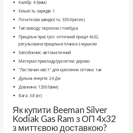
Калібр: 4.5(мм)
Кількість зарядів: 1
Початкова швидкість: 330.0(м/сек)
Тип взводу: перелом стовбура
Прицільні пристрої: оптичний приціл 4х32,
регульована прицільна планка з мушкою
Запобіжник: автоматичний
Матеріал прикладу/рукоятки: дерево
"Ластівчин хвіст" для кріплення оптики: так
Дульна енергія: 24 Дж
Довжина: 1200.0(мм)
Вага: 3.8 (кг)
Як купити Beeman Silver
Kodiak Gas Ram з ОП 4х32
з миттєвою доставкою?