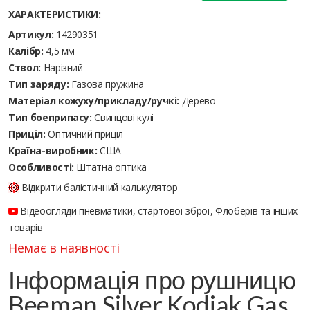
ХАРАКТЕРИСТИКИ:
Артикул:
14290351
Калібр:
4,5 мм
Ствол:
Нарізний
Тип заряду:
Газова пружина
Матеріал кожуху/прикладу/ручкі:
Дерево
Тип боеприпасу:
Cвинцові кулі
Приціл:
Оптичний приціл
Країна-виробник:
США
Особливості:
Штатна оптика
Відкрити балістичний калькулятор
Відеоогляди пневматики, стартової зброї, Флоберів та інших
товарів
Немає в наявності
Інформація про рушницю
Beeman Silver Kodiak Gas