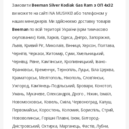
Замовити
Beeman Silver Kodiak Gas Ram з ОП 4х32
ви можете на сайті NA MUSHKE! або телефоном у
наших менеджерів. Ми здійснюємо доставку товарів
Beeman
по всій території України (крім тимчасово
окупованих): Київ, Харків, Одеса, Дніпро, Запоріжжя,
Львів, Кривий Ріг, Миколаїв, Вінниця, Херсон, Полтава,
Чернігів, Черкаси, Житомир, Суми, Хмельницький,
Чернівці, Рівне, Кам'янське, Кропивницький, Івано-
Франківськ, Кременчук, Тернопіль, Луцьк, Біла Церква,
Краматорськ, Мелітополь, Нікополь, Слов'янськ,
Ужгород, Кам'янець-Подільський, Бровари, Конотоп,
Умань, Мукачеве, Олександрія, Дрого , Ніжин, Ізмаїл,
Новомосковськ, Ковель, Сміла, Червоноград, Калуш,
Первомайськ, Коростень, Коломия, Бориспіль, Стрий,
Нововолинськ, Горішні Плавні, Ізюм, Білгород-
Дністровський, Охтирка, Марганець, Фастів, Лубни,