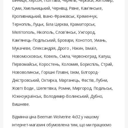
Вінниця, Херсон, Полтава, Чернігів, Черкаси, Житомир,
Суми, Хмельницький, Чернівці, Рівне, Кам'янське,
Кропивницький, Івано-Франківськ, Кременчук,
Тернопіль, Луцьк, Біла Церква, Краматорськ,
Мелітополь, Нікополь, Слов'янськ, Ужгород,
Кам'янець-Подільський, Бровари, Конотоп, Умань,
Мукачеве, Олександрія, Дрого , Ніжин, Ізмаїл,
Новомосковськ, Ковель, Сміла, Червоноград, Калуш,
Первомайськ, Коростень, Коломия, Бориспіль, Стрий,
Нововолинськ, Горішні Плавні, Ізюм, Білгород-
Дністровський, Охтирка, Марганець, Фастів, Лубни,
Жовті Води , Шепетівка, Ромни, Миргород, Подільськ,
Южноукраїнськ, Володимир-Волинський, Дубно,
Вишневе.
Відмінна ціна Beeman Wolverine 4x32 у нашому
інтернет-магазині обумовлена ​​тим, що ми працюємо