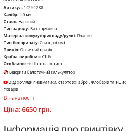
Артикул:
1429.02.88
Калібр:
4,5 мм
Ствол:
Нарізний
Тип заряду:
Вита пружина
Матеріал кожуху/прикладу/ручкі:
Пластик
Тип боеприпасу:
Cвинцові кулі
Приціл:
Оптичний приціл
Країна-виробник:
США
Особливості:
Штатна оптика
Відкрити балістичний калькулятор
Відеоогляди пневматики, стартової зброї, Флоберів та інших
товарів
В наявності
Ціна:
6650
грн.
Інформація про гвинтівку