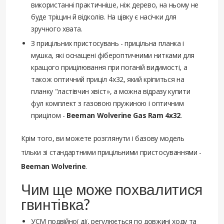
використанні практичніше, ніж дерево, на ньому не
буде тріщин й відколів. На цівку є насічки для
зручного хвата.
З прицільних пристосувань - прицільна планка і
мушка, які оснащені фібероптичними нитками для
кращого прицілювання при поганій видимості, а
також оптичний приціл 4x32, який кріпиться на
планку "ластівчин хвіст», а можна відразу купити
фул комплект з газовою пружиною і оптичним
прицілом -
Beeman Wolverine Gas Ram 4x32
.
Крім того, ви можете розглянути і базову модель
тільки зі стандартними прицільними пристосуваннями -
Beeman Wolverine
.
Чим ще може похвалитися
гвинтівка?
УСМ подвійної дії, регулюється по довжині ходу та