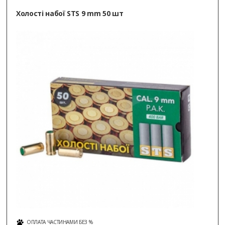
Вопросов к пистолету и доставке нет.
Холості набої STS 9 mm 50 шт
Відповідь NA MUSHKE!:
«Дякуємо за
зворотній зв'язок, ми вирішимо це питання,
як найшвидше.»
07.24.2024
Антон Авдеев
, Дергачи
ОПЛАТА ЧАСТИНАМИ БЕЗ %