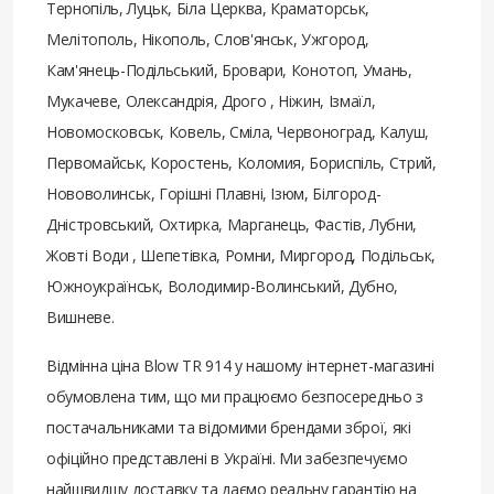
Тернопіль, Луцьк, Біла Церква, Краматорськ,
Мелітополь, Нікополь, Слов'янськ, Ужгород,
Кам'янець-Подільський, Бровари, Конотоп, Умань,
Мукачеве, Олександрія, Дрого , Ніжин, Ізмаїл,
Новомосковськ, Ковель, Сміла, Червоноград, Калуш,
Первомайськ, Коростень, Коломия, Бориспіль, Стрий,
Нововолинськ, Горішні Плавні, Ізюм, Білгород-
Дністровський, Охтирка, Марганець, Фастів, Лубни,
Жовті Води , Шепетівка, Ромни, Миргород, Подільськ,
Южноукраїнськ, Володимир-Волинський, Дубно,
Вишневе.
Відмінна ціна Blow TR 914 у нашому інтернет-магазині
обумовлена ​​тим, що ми працюємо безпосередньо з
постачальниками та відомими брендами зброї, які
офіційно представлені в Україні. Ми забезпечуємо
найшвидшу доставку та даємо реальну гарантію на