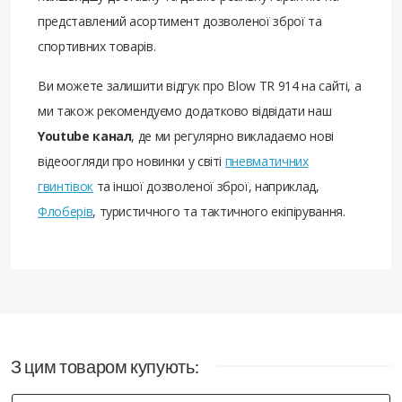
представлений асортимент дозволеної зброї та
спортивних товарів.
Ви можете залишити відгук про Blow TR 914 на сайті, а
ми також рекомендуємо додатково відвідати наш
Youtube канал
, де ми регулярно викладаємо нові
відеоогляди про новинки у світі
пневматичних
гвинтівок
та іншої дозволеної зброї, наприклад,
Флоберів
, туристичного та тактичного екіпірування.
Все замечательно, только хотел взять
просто пистолет - а предлагают
комплектацию с магазином, потому что
комплектации без магазина нет, хотел
З цим товаром купують:
бы взять с магазином - взял бы.