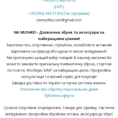
+38 (097) 498-39-50
(ОПТ)
+38 (050) 444-71-84 (Тех. підтримка)
namushke.com@gmail.com
NA MUSHKE! - Дозволена зброя та аксесуари за
найкращими цінами!
Захоплюєтесь спортивною стрільбою, полюбляєте активний
відпочинок на природі або шукаєте якісне екіпірування?
Ми пропонуємо кращий вибір товарів! В нашому магазині Ви
можете замовити оригінальну пневматичну зброю, стартові
пістолети, Флобери, ММГ за найкращою ціною. Професійна
консультація та якісний сервіс для покупців!
Швидка доставка по Україні та гнучка система знижок.
Положення про обробку персональних даних
Публічна оферта
Сучасне спортивне спорядження, товари для туризму, тактичне
екіпірування, професійна збройова оптика, аксесуари до зброї