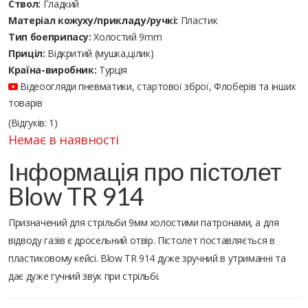
Ствол:
Гладкий
Матеріал кожуху/прикладу/ручкі:
Пластик
Тип боеприпасу:
Холостий 9mm
Приціл:
Відкритий (мушка,цілик)
Країна-виробник:
Турція
Відеоогляди пневматики, стартової зброї, Флоберів та інших
товарів
(Відгуків: 1)
Немає в наявності
Інформація про пістолет
Blow TR 914
Призначений для стрільби 9мм холостими патронами, а для
відводу газів є дросельний отвір. Пістолет поставляється в
пластиковому кейсі. Blow TR 914 дуже зручний в утриманні та
дає дуже гучний звук при стрільбі.