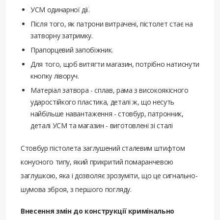
УСМ одинарної дії.
Після того, як патрони витрачені, пістолет стає на
затворну затримку.
Прапорцевий запобіжник.
Для того, щоб витягти магазин, потрібно натиснути
кнопку ліворуч.
Матеріал затвора - сплав, рама з високоякісного
ударостійкого пластика, деталі ж, що несуть
найбільше навантаження - стовбур, патронник,
деталі УСМ та магазин - виготовлені зі сталі
Стовбур пістолета заглушений сталевим штифтом
конусного типу, який прикритий помаранчевою
заглушкою, яка і дозволяє зрозуміти, що це сигнально-
шумова зброя, з першого погляду.
Внесення змін до конструкції кримінально