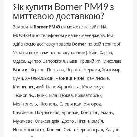
Як купити Borner PM49 з
миттєвою доставкою?
Замовити
Borner PM49
ви можете на сайті NA
MUSHKE! або телефоном у наших менеджерів. Ми
здійснюємо доставку товарів
Borner
по всій території
України (крім тимчасово окупованих): Київ, Харків,
Одеса, Дніпро, Запоріжжя, Львів, Кривий Ріг, Миколаїв,
Вінниця, Херсон, Полтава, Чернігів, Черкаси, Житомир,
Суми, Хмельницький, Чернівці, Рівне, Кам'янське,
Кропивницький, Івано-Франківськ, Кременчук,
Тернопіль, Луцьк, Біла Церква, Краматорськ,
Мелітополь, Нікополь, Слов'янськ, Ужгород,
Кам'янець-Подільський, Бровари, Конотоп, Умань,
Мукачеве, Олександрія, Дрого , Ніжин, Ізмаїл,
Новомосковськ, Ковель, Сміла, Червоноград, Калуш,