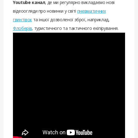
Youtube канал
, де ми регулярно викладаємо нові
відеоогляди про новинки у світі
пневматичних
гвинтівок
та іншої дозволеної зброї, наприклад,
Флоберів
, туристичного та тактичного екіпірування.