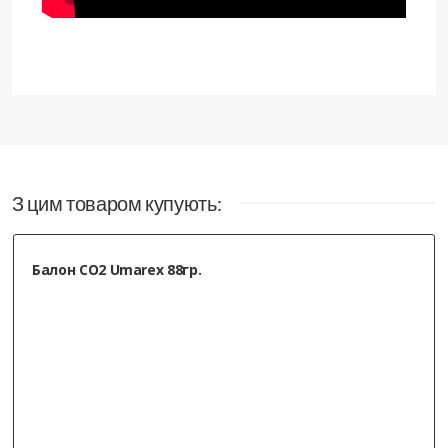
Замовив отримав задоволений!
12.22.2025
Люльчук О М
, Старокостянтинів
З цим товаром купують:
Увесестый, приятный в использовании,
недавно брал - практически все пульки
Балон СО2 Umarex 88гр.
истратил, нужно добирать, спасибо ,
скоро обращусь
12.05.2024
Ковшов Игорь
, Люботин