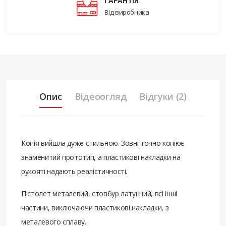
ГАРАНТІЯ
Від виробника
Опис
Відеоогляд
Відгуки (2)
Копія вийшла дуже стильною. Зовні точно копіює
знаменитий прототип, а пластикові накладки на
рукояті надають реалістичності.
Пістолет металевий, стовбур латунний, всі інші
частини, виключаючи пластикові накладки, з
металевого сплаву.