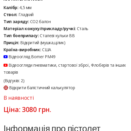
Калібр:
4,5 мм
Ствол:
Гладкий
Тип заряду:
CO2 балон
Матеріал кожуху/прикладу/ручкі:
Сталь
Тип боеприпасу:
Сталеві кульки ВВ
Приціл:
Відкритий (мушка,цілик)
Країна-виробник:
США
Відеоогляд Borner PM49
Відеоогляди пневматики, стартової зброї, Флоберів та інших
товарів
(Відгуків: 2)
Відкрити балістичний калькулятор
В наявності
Ціна:
3080
грн.
Інформація про пістолет