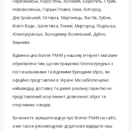
Первомайськ, Коростень, Коломия, Бориспіль, Стрий,
Нововолинськ, Горішні Плавні, Ізюм, Білгород-
Дністровський, Охтирка, Марганець, Фастів, Лубни,
Жовті Води , Шепетівка, Ромни, Миргород, Подільськ,
Южноукраїнськ, Володимир-Волинський, Дубно,
Вишневе.
Відмінна ціна Borner PM49 у нашому інтернет-магазині
обумовлена ​​тим, що ми працюємо безпосередньо з
постачальниками та відомими брендами зброї, які
офіційно представлені в Україні. Ми забезпечуємо
найшвидшу доставку та даємо реальну гарантію на
представлений асортимент дозволеної зброї та
спортивних товарів.
Ви можете залишити відгук про Borner PM49 на сайті,
а ми також рекомендуємо додатково відвідати наш