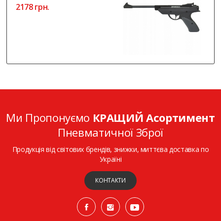
2178 грн.
Ми Пропонуємо
КРАЩИЙ Асортимент
Пневматичної Зброї
Продукція від світових брендів, знижки, миттєва доставка по
Україні
КОНТАКТИ