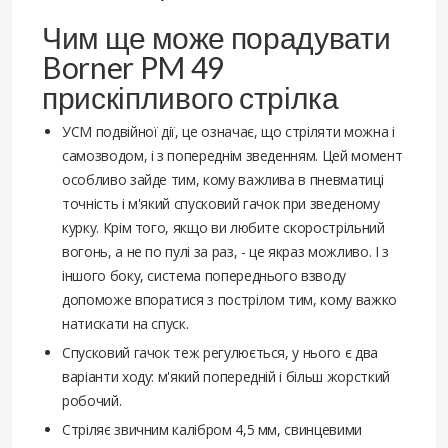
Чим ще може порадувати
Borner PM 49
прискіпливого стрілка
УСМ подвійної дії, це означає, що стріляти можна і
самозводом, і з попереднім зведенням. Цей момент
особливо зайде тим, кому важлива в пневматиці
точність і м'який спусковий гачок при зведеному
курку. Крім того, якщо ви любите скорострільний
вогонь, а не по пулі за раз, - це якраз можливо. І з
іншого боку, система попереднього взводу
допоможе впоратися з пострілом тим, кому важко
натискати на спуск.
Спусковий гачок теж регулюється, у нього є два
варіанти ходу: м'який попередній і більш жорсткий
робочий.
Стріляє звичним калібром 4,5 мм, свинцевими