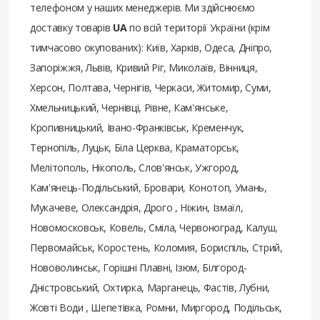
телефоном у наших менеджерів. Ми здійснюємо
доставку товарів
UA
по всій території України (крім
тимчасово окупованих): Київ, Харків, Одеса, Дніпро,
Запоріжжя, Львів, Кривий Ріг, Миколаїв, Вінниця,
Херсон, Полтава, Чернігів, Черкаси, Житомир, Суми,
Хмельницький, Чернівці, Рівне, Кам'янське,
Кропивницький, Івано-Франківськ, Кременчук,
Тернопіль, Луцьк, Біла Церква, Краматорськ,
Мелітополь, Нікополь, Слов'янськ, Ужгород,
Кам'янець-Подільський, Бровари, Конотоп, Умань,
Мукачеве, Олександрія, Дрого , Ніжин, Ізмаїл,
Новомосковськ, Ковель, Сміла, Червоноград, Калуш,
Первомайськ, Коростень, Коломия, Бориспіль, Стрий,
Нововолинськ, Горішні Плавні, Ізюм, Білгород-
Дністровський, Охтирка, Марганець, Фастів, Лубни,
Жовті Води , Шепетівка, Ромни, Миргород, Подільськ,