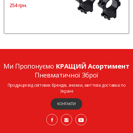
254 грн.
Ми Пропонуємо
КРАЩИЙ Асортимент
Пневматичної Зброї
Продукція від світових брендів, знижки, миттєва доставка по
Україні
КОНТАКТИ