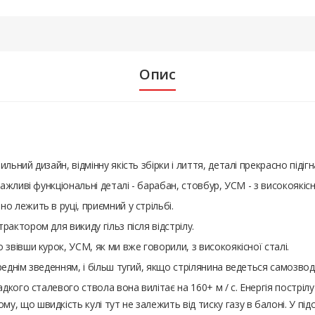
Опис
ьний дизайн, відмінну якість збірки і лиття, деталі прекрасно підігн
ажливі функціональні деталі - барабан, стовбур, УСМ - з високоякісно
о лежить в руці, приємний у стрільбі.
актором для викиду гільз після відстрілу.
звівши курок, УСМ, як ми вже говорили, з високоякісної сталі.
реднім зведенням, і більш тугий, якщо стрілянина ведеться самозвод
адкого сталевого ствола вона вилітає на 160+ м / с. Енергія пострілу
 що швидкість кулі тут не залежить від тиску газу в балоні. У підсу