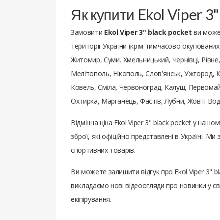
Як купити Ekol Viper 3
Замовити
Ekol Viper 3" black pocket
ви може
території України (крім тимчасово окупованих):
Житомир, Суми, Хмельницький, Чернівці, Рівне
Мелітополь, Нікополь, Слов'янськ, Ужгород, К
Ковель, Сміла, Червоноград, Калуш, Первомайс
Охтирка, Марганець, Фастів, Лубни, Жовті Во
Відмінна ціна Ekol Viper 3" black pocket у н
зброї, які офіційно представлені в Україні. 
спортивних товарів.
Ви можете залишити відгук про Ekol Viper 3" 
викладаємо нові відеоогляди про новинки у св
екіпірування.