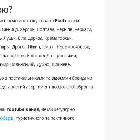
ою?
ійснюємо доставку товарів
Ekol
по всій
, Вінниця, Херсон, Полтава, Чернігів, Черкаси,
ь, Луцьк, Біла Церква, Краматорськ,
рія, Дрого , Ніжин, Ізмаїл, Новомосковськ,
лавні, Ізюм, Білгород-Дністровський,
димир-Волинський, Дубно, Вишневе.
едньо з постачальниками та відомими брендами
представлений асортимент дозволеної зброї та
 наш
Youtube канал
, де ми регулярно
оберів
, туристичного та тактичного