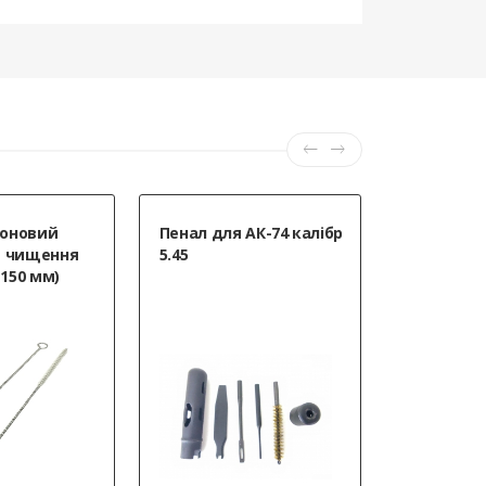
оновий
Пенал для АК-74 калібр
Мастило 
я чищення
5.45
Gunex 200 
 150 мм)