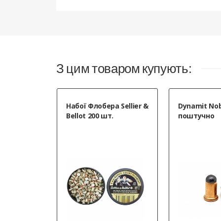
З цим товаром купують:
Набої Флобера Sellier &
Dynamit No
Bellot 200 шт.
поштучно