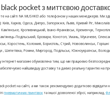
" black pocket з миттєвою доставк
те на сайті NA MUSHKE! або телефоном у наших менеджерів. Ми зд
 Київ, Харків, Одеса, Дніпро, Запоріжжя, Львів, Кривий Ріг, Миколаїв
, Кам'янське, Кропивницький, Івано-Франківськ, Кременчук, Тернопіл
ам'янець-Подільський, Бровари, Конотоп, Умань, Мукачеве, Олександ
ьк, Коростень, Коломия, Бориспіль, Стрий, Нововолинськ, Горішні П
ди , Шепетівка, Ромни, Миргород, Подільськ, Южноукраїнськ, Воло
ашому інтернет-магазині обумовлена ​​тим, що ми працюємо безпосер
Ми забезпечуємо найшвидшу доставку та даємо реальну гарантію на 
black pocket на сайті, а ми також рекомендуємо додатково відвідати
іті
пневматичних гвинтівок
та іншої дозволеної зброї, наприклад,
Фл