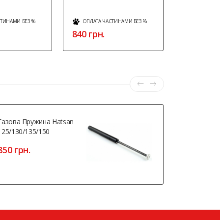
СТИНАМИ БЕЗ %
ОПЛАТА ЧАСТИНАМИ БЕЗ %
ОПЛАТА Ч
840 грн.
486 грн.
Газова Пружина Hatsan
Магазин Д
125/130/135/150
(безномірн
850 грн.
1700 грн