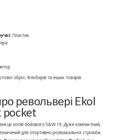
учкі:
Пластик
ера
лятор
тової зброї, Флоберів та інших товарів
ро револьвері Ekol
k pocket
овні це копія бойового S&W 19. Дуже компактний,
изначений для спортивно-розважальної стрільби.