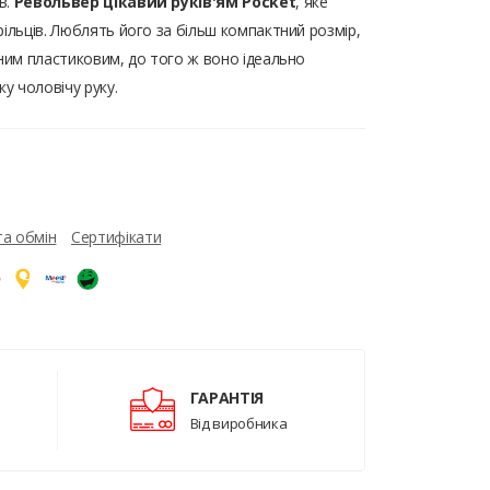
в.
Револьвер цікавий руків'ям Pocket
, яке
рільців. Люблять його за більш компактний розмір,
рним пластиковим, до того ж воно ідеально
ку чоловічу руку.
та обмін
Сертифікати
ГАРАНТІЯ
Від виробника