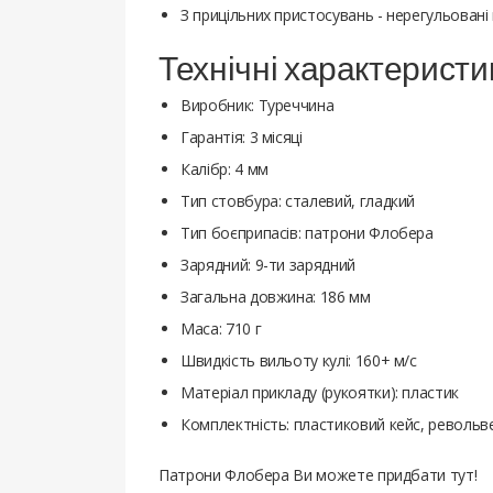
З прицільних пристосувань - нерегульовані 
Технічні характеристи
Виробник: Туреччина
Гарантія: 3 місяці
Калібр: 4 мм
Тип стовбура: сталевий, гладкий
Тип боєприпасів: патрони Флобера
Зарядний: 9-ти зарядний
Загальна довжина: 186 мм
Маса: 710 г
Швидкість вильоту кулі: 160+ м/с
Матеріал прикладу (рукоятки): пластик
Комплектність: пластиковий кейс, револьв
Патрони Флобера Ви можете придбати тут!