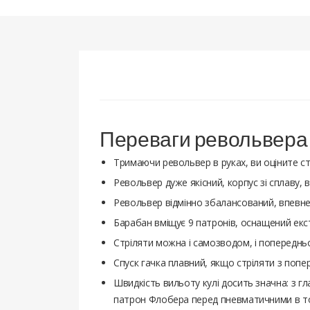
Переваги револьвера
Тримаючи револьвер в руках, ви оціните стил
Револьвер дуже якісний, корпус зі сплаву, в
Револьвер відмінно збалансований, впевнен
Барабан вміщує 9 патронів, оснащений екстр
Стріляти можна і самозводом, і попередньо 
Спуск гачка плавний, якщо стріляти з попе
Швидкість вильоту кулі досить значна: з гл
патрон Флобера перед пневматичними в тому,