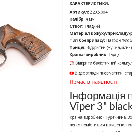
ХАРАКТЕРИСТИКИ:
Артикул:
Z20.5.004
Калібр:
4 мм
Ствол:
Гладкий
Матеріал кожуху/прикладу/р
Тип боеприпасу:
Патрон Флоб
Приціл:
Відкритий (мушка,цілик)
Країна-виробник:
Турція
Відкрити балістичний кальку
Відеоогляди пневматики, стар
Немає в наявності
Інформація п
Viper 3" blac
Країна-виробник - Туреччина. З
легко поміститься в кишеню, пр