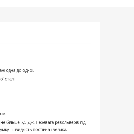
ані одна до одної.
ї сталі.
ом.
 не більше 7,5 Дж. Перевага револьверів під
мку - швидкість постійна і велика.