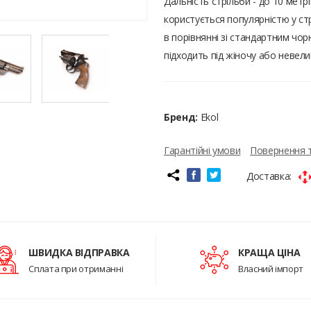
Дальність стрільби - до 10 метрі
користується популярністю у ст
в порівнянні зі стандартним чо
підходить під жіночу або невели
Бренд:
Ekol
Гарантійні умови
Повернення 
Доставка:
ШВИДКА ВІДПРАВКА
КРАЩА ЦІНА
Сплата при отриманні
Власний імпорт