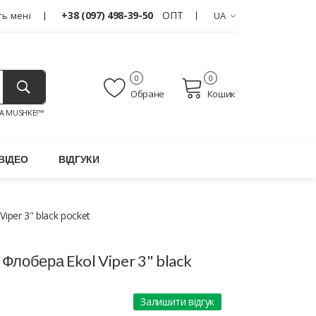
+38 (097) 498-39-50
ОПТ
ь мені
UA
0
0
Обране
Кошик
A MUSHKE!™
ВІДЕО
ВІДГУКИ
iper 3" black pocket
Флобера Ekol Viper 3" black
Залишити відгук