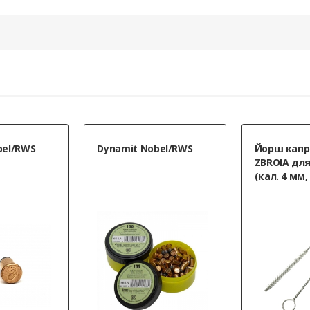
bel/RWS
Dynamit Nobel/RWS
Йорш капр
ZBROIA дл
(кал. 4 мм,