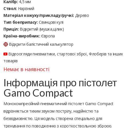
Калібр:
4,5 мм
Ствол:
Нарізний
Матеріал кожуху/прикладу/ручкі:
Дерево
Тип боеприпасу:
Cвинцові кулі
Приціл:
Відкритий (мушка,цілик)
Країна-виробник:
Європа
Відкрити балістичний калькулятор
Відеоогляди пневматики, стартової зброї, Флоберів та інших
товарів
Немає в наявності
Інформація про пістолет
Gamo Compact
Монокомпресійний пневматичний пістолет Gamo Compact
відрізняється тихим звуком пострілу, надійністю та
безвідмовністю. Ця модель створена спеціально для
тренування по поводженню з короткоствольною зброєю.