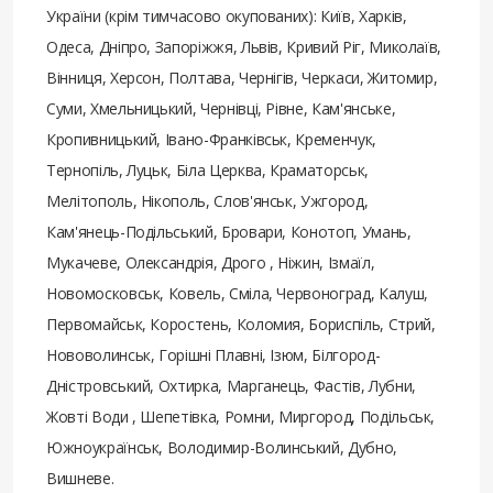
України (крім тимчасово окупованих): Київ, Харків,
Одеса, Дніпро, Запоріжжя, Львів, Кривий Ріг, Миколаїв,
Вінниця, Херсон, Полтава, Чернігів, Черкаси, Житомир,
Суми, Хмельницький, Чернівці, Рівне, Кам'янське,
Кропивницький, Івано-Франківськ, Кременчук,
Тернопіль, Луцьк, Біла Церква, Краматорськ,
Мелітополь, Нікополь, Слов'янськ, Ужгород,
Кам'янець-Подільський, Бровари, Конотоп, Умань,
Мукачеве, Олександрія, Дрого , Ніжин, Ізмаїл,
Новомосковськ, Ковель, Сміла, Червоноград, Калуш,
Первомайськ, Коростень, Коломия, Бориспіль, Стрий,
Нововолинськ, Горішні Плавні, Ізюм, Білгород-
Дністровський, Охтирка, Марганець, Фастів, Лубни,
Жовті Води , Шепетівка, Ромни, Миргород, Подільськ,
Южноукраїнськ, Володимир-Волинський, Дубно,
Вишневе.