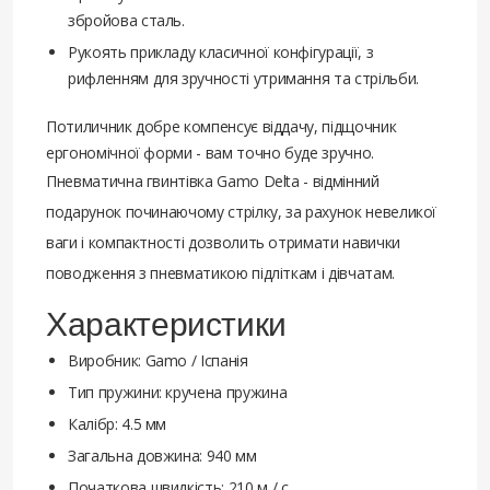
збройова сталь.
Рукоять прикладу класичної конфігурації, з
рифленням для зручності утримання та стрільби.
Потиличник добре компенсує віддачу, підщочник
ергономічної форми - вам точно буде зручно.
Пневматична гвинтівка Gamo Delta - відмінний
подарунок починаючому стрілку, за рахунок невеликої
ваги і компактності дозволить отримати навички
поводження з пневматикою підліткам і дівчатам.
Характеристики
Виробник: Gamo / Іспанія
Тип пружини: кручена пружина
Калібр: 4.5 мм
Загальна довжина: 940 мм
Початкова швидкість: 210 м / с