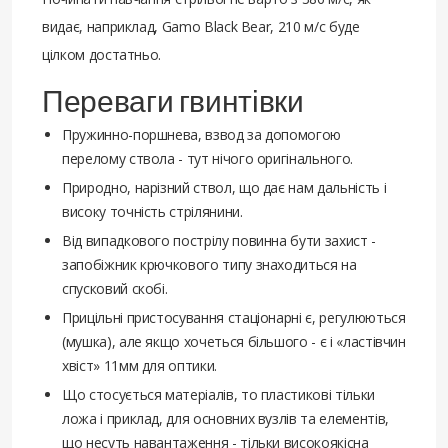
видає, наприклад, Gamo Black Bear, 210 м/с буде
цілком достатньо.
Переваги гвинтівки
Пружинно-поршнева, взвод за допомогою
перелому ствола - тут нічого оригінального.
Природно, нарізний ствол, що дає нам дальність і
високу точність стрілянини.
Від випадкового пострілу повинна бути захист -
запобіжник крючкового типу знаходиться на
спусковий скобі.
Прицільні пристосування стаціонарні є, регулюються
(мушка), але якщо хочеться більшого - є і «ластівчин
хвіст» 11мм для оптики.
Що стосується матеріалів, то пластикові тільки
ложа і приклад, для основних вузлів та елементів,
що несуть навантаження - тільки високоякісна