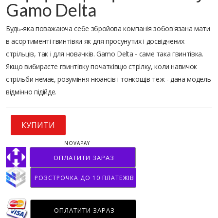
Gamo Delta
Будь-яка поважаюча себе збройова компанія зобов'язана мати
в асортименті гвинтівки як для просунутих і досвідчених
стрільців, так і для новачків. Gamo Delta - саме така гвинтівка.
Якщо вибираєте гвинтівку початківцю стрілку, коли навичок
стрільби немає, розуміння нюансів і тонкощів теж - дана модель
відмінно підійде.
КУПИТИ
NOVAPAY
ОПЛАТИТИ ЗАРАЗ
РОЗСТРОЧКА ДО 10 ПЛАТЕЖІВ
ОПЛАТИТИ ЗАРАЗ