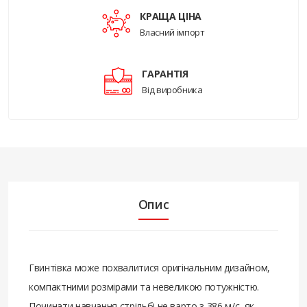
КРАЩА ЦІНА
Власний імпорт
ГАРАНТІЯ
Від виробника
Опис
Гвинтівка може похвалитися оригінальним дизайном,
компактними розмірами та невеликою потужністю.
Починати навчання стрільбі не варто з 386 м/с, як