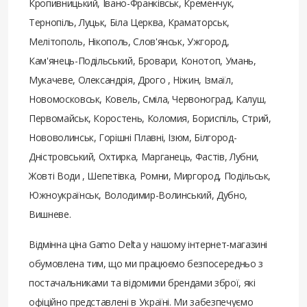
Кропивницький, Івано-Франківськ, Кременчук,
Тернопіль, Луцьк, Біла Церква, Краматорськ,
Мелітополь, Нікополь, Слов'янськ, Ужгород,
Кам'янець-Подільський, Бровари, Конотоп, Умань,
Мукачеве, Олександрія, Дрого , Ніжин, Ізмаїл,
Новомосковськ, Ковель, Сміла, Червоноград, Калуш,
Первомайськ, Коростень, Коломия, Бориспіль, Стрий,
Нововолинськ, Горішні Плавні, Ізюм, Білгород-
Дністровський, Охтирка, Марганець, Фастів, Лубни,
Жовті Води , Шепетівка, Ромни, Миргород, Подільськ,
Южноукраїнськ, Володимир-Волинський, Дубно,
Вишневе.
Відмінна ціна Gamo Delta у нашому інтернет-магазині
обумовлена ​​тим, що ми працюємо безпосередньо з
постачальниками та відомими брендами зброї, які
офіційно представлені в Україні. Ми забезпечуємо