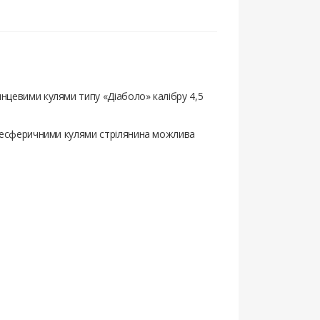
цевими кулями типу «Діаболо» калібру 4,5
 несферичними кулями стрілянина можлива