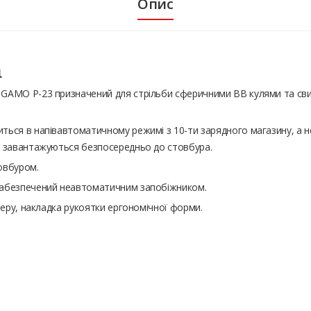
Опис
а
GAMO P-23 призначений для стрільби сферичними ВВ кулями та свин
ться в напівавтоматичному режимі з 10-ти зарядного магазину, а
и завантажуються безпосередньо до стовбура.
овбуром.
забезпечений неавтоматичним запобіжником.
меру, накладка рукоятки ергономічної форми.