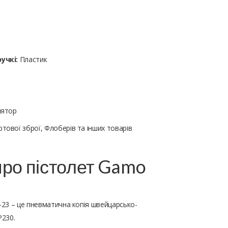
учкі:
Пластик
лятор
тової зброї, Флоберів та інших товарів
про пістолет Gamo
23 – це пневматична копія швейцарсько-
Р230.