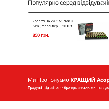
Популярно серед відвідувачі
Холості Набої Ozkursan 9
Mm (револьверні) 50 Шт
850 грн.
Ми Пропонуємо
КРАЩИЙ Асо
Продукція від світових брендів, знижки, миттєва до