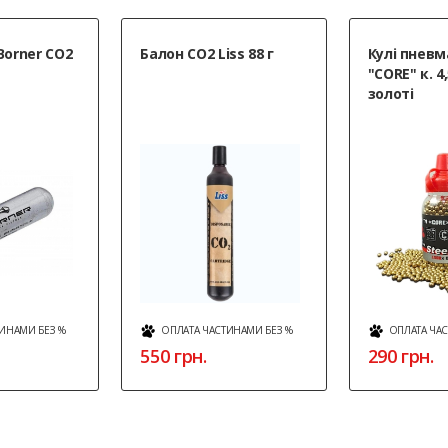
Borner CO2
Балон CO2 Liss 88 г
Кулі пневм
"CORE" к. 
золоті
ИНАМИ БЕЗ %
ОПЛАТА ЧАСТИНАМИ БЕЗ %
ОПЛАТА ЧА
550 грн.
290 грн.