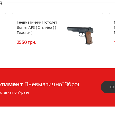
в
Пневматичний Пістолет
Borner APS ( Стєчкіна ) (
Пластик )
2550 грн.
ртимент
Пневматичної Зброї
КО
ставка по Україні