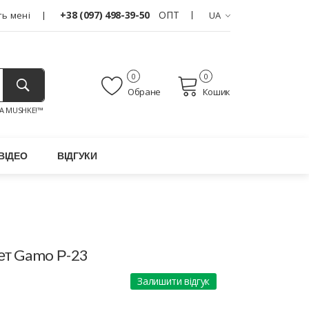
+38 (097) 498-39-50
ОПТ
ь мені
UA
0
0
Обране
Кошик
A MUSHKE!™
ВІДЕО
ВІДГУКИ
ет Gamo Р-23
Залишити відгук