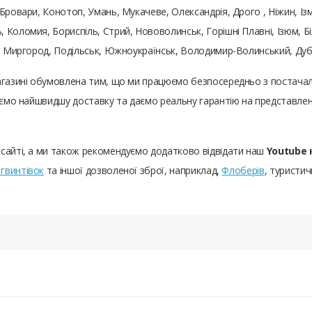
Бровари, Конотоп, Умань, Мукачеве, Олександрія, Дрого , Ніжин, Із
 Коломия, Бориспіль, Стрий, Нововолинськ, Горішні Плавні, Ізюм, Б
и, Миргород, Подільськ, Южноукраїнськ, Володимир-Волинський, Ду
агазині обумовлена ​​тим, що ми працюємо безпосередньо з постачал
чуємо найшвидшу доставку та даємо реальну гарантію на представле
 сайті, а ми також рекомендуємо додатково відвідати наш
Youtube 
гвинтівок
та іншої дозволеної зброї, наприклад,
Флоберів
, туристич