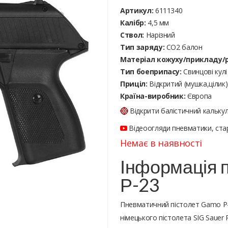
Артикул:
6111340
Калібр:
4,5 мм
Ствол:
Нарізний
Тип заряду:
CO2 балон
Матеріал кожуху/прикладу/р
Тип боеприпасу:
Cвинцові кулі
Приціл:
Відкритий (мушка,цілик)
Країна-виробник:
Європа
Відкрити балістичний кальку
Відеоогляди пневматики, стар
Немає в наявності
Інформація 
Р-23
Пневматичний пістолет Gamo Р-
німецького пістолета SIG Sauer 