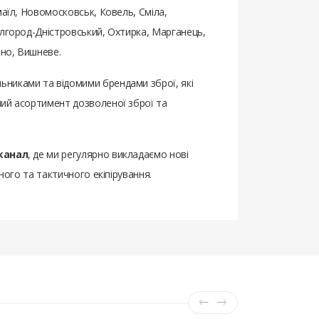
маїл, Новомосковськ, Ковель, Сміла,
ілгород-Дністровський, Охтирка, Марганець,
бно, Вишневе.
ьниками та відомими брендами зброї, які
ний асортимент дозволеної зброї та
канал
, де ми регулярно викладаємо нові
ного та тактичного екіпірування.