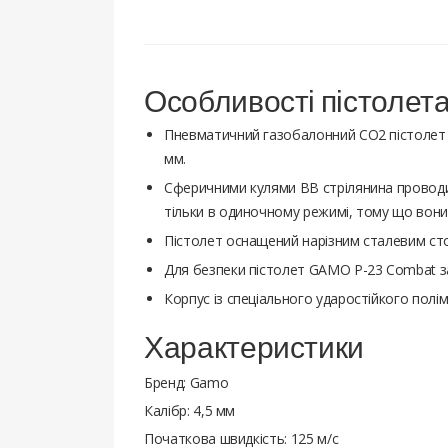
Особливості пістолет
Пневматичний газобалонний СО2 пістолет 
мм.
Сферичними кулями ВВ стрілянина проводи
тільки в одиночному режимі, тому що вон
Пістолет оснащений нарізним сталевим ст
Для безпеки пістолет GAMO P-23 Combat 
Корпус із спеціального ударостійкого полі
Характеристики
Бренд: Gamo
Калібр: 4,5 мм
Початкова швидкість: 125 м/с