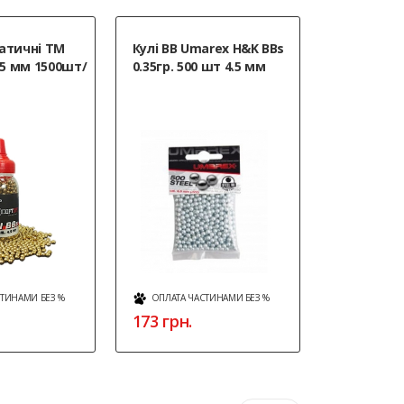
атичні ТМ
Кулі ВВ Umarex H&K BBs
Кульки H&K
4,5 мм 1500шт/
0.35гр. 500 шт 4.5 мм
4.5 мм 15
СТИНАМИ БЕЗ %
ОПЛАТА ЧАСТИНАМИ БЕЗ %
ОПЛАТА Ч
173 грн.
443 грн.