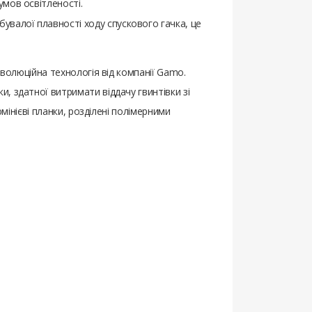
умов освітленості.
увалої плавності ходу спускового гачка, це
волюційна технологія від компанії Gamo.
, здатної витримати віддачу гвинтівки зі
мінієві планки, розділені полімерними