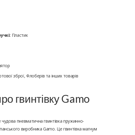
учкі:
Пластик
лятор
тової зброї, Флоберів та інших товарів
ро гвинтівку Gamo
е чудова пневматична гвинтівка пружинно-
спанського виробника Gamo. Це гвинтівка магнум