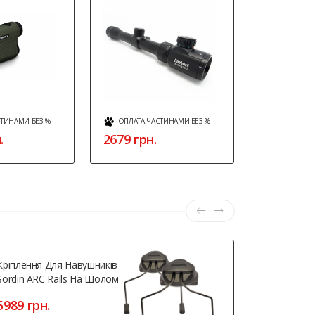
СТИНАМИ БЕЗ %
ОПЛАТА ЧАСТИНАМИ БЕЗ %
ОПЛАТА Ч
.
2679 грн.
5264 грн
Кріплення Для Навушників
Термобілиз
Sordin ARC Rails На Шолом
Active Exped
5989 грн.
3700 грн