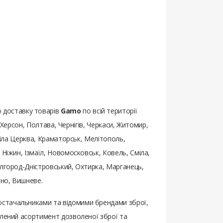
 доставку товарів
Gamo
по всій території
, Херсон, Полтава, Чернігів, Черкаси, Житомир,
 Біла Церква, Краматорськ, Мелітополь,
 Ніжин, Ізмаїл, Новомосковськ, Ковель, Сміла,
ілгород-Дністровський, Охтирка, Марганець,
бно, Вишневе.
постачальниками та відомими брендами зброї,
влений асортимент дозволеної зброї та