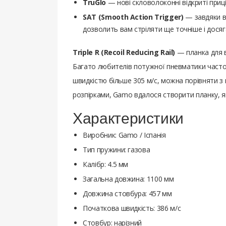
TruGlo
— нові скловолоконні відкриті приц
SAT (Smooth Action Trigger)
— завдяки ви
дозволить вам стріляти ще точніше і досяга
Triple R (Recoil Reducing Rail)
— планка для в
Багато любителів потужної пневматики часто 
швидкістю більше 305 м/с, можна порівняти з ц
розпірками, Gamo вдалося створити планку, як
Характеристики
Виробник: Gamo / Іспанія
Тип пружини: газова
Калібр: 4.5 мм
Загальна довжина: 1100 мм
Довжина стовбура: 457 мм
Початкова швидкість: 386 м/с
Стовбур: нарізний