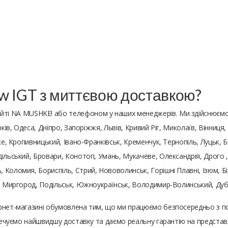
w IGT з миттєвою доставкою?
йті NA MUSHKE! або телефоном у наших менеджерів. Ми здійснюємо
ків, Одеса, Дніпро, Запоріжжя, Львів, Кривий Ріг, Миколаїв, Вінниця
ьке, Кропивницький, Івано-Франківськ, Кременчук, Тернопіль, Луцьк,
ільський, Бровари, Конотоп, Умань, Мукачеве, Олександрія, Дрого ,
 Коломия, Бориспіль, Стрий, Нововолинськ, Горішні Плавні, Ізюм, Б
и, Миргород, Подільськ, Южноукраїнськ, Володимир-Волинський, Ду
рнет-магазині обумовлена ​​тим, що ми працюємо безпосередньо з 
езпечуємо найшвидшу доставку та даємо реальну гарантію на предста