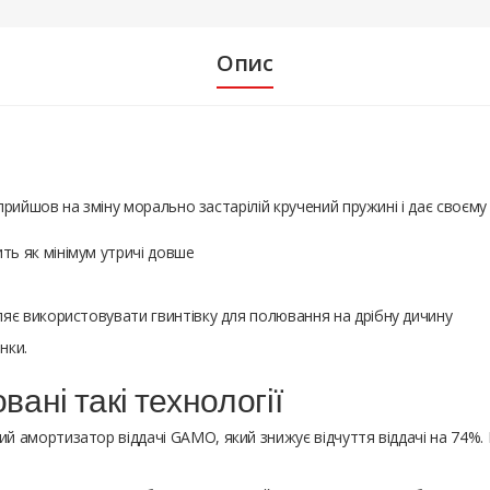
Опис
рийшов на зміну морально застарілій кручений пружині і дає своєму
ь як мінімум утричі довше
яє використовувати гвинтівку для полювання на дрібну дичину
нки.
вані такі технології
ий амортизатор віддачі GAMO, який знижує відчуття віддачі на 74%.