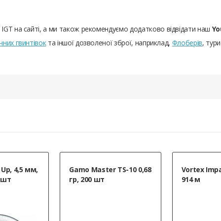
IGT на сайті, а ми також рекомендуємо додатково відвідати наш
Yo
них гвинтівок
та іншої дозволеної зброї, наприклад,
Флоберів
, тур
Up, 4,5 мм,
Gamo Master TS-10 0,68
Vortex Impa
0 шт
гр, 200 шт
914 м