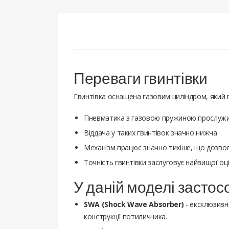
Переваги гвинтівки
Гвинтівка оснащена газовим циліндром, який п
Пневматика з газовою пружиною прослужит
Віддача у таких гвинтівок значно нижча
Механізм працює значно тихіше, що дозвол
Точність гвинтівки заслуговує найвищої оці
У даній моделі застосо
SWA (Shock Wave Absorber)
- ексклюзивн
конструкції потиличника.