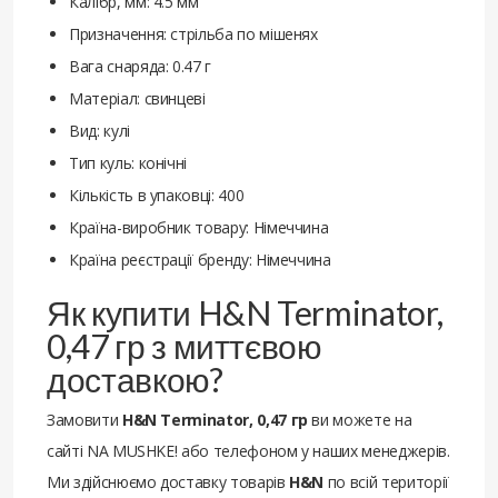
Калібр, мм: 4.5 мм
Призначення: стрільба по мішенях
Вага снаряда: 0.47 г
Матеріал: свинцеві
Вид: кулі
Тип куль: конічні
Кількість в упаковці: 400
Країна-виробник товару: Німеччина
Країна реєстрації бренду: Німеччина
Як купити H&N Terminator,
0,47 гр з миттєвою
доставкою?
Замовити
H&N Terminator, 0,47 гр
ви можете на
сайті NA MUSHKE! або телефоном у наших менеджерів.
Ми здійснюємо доставку товарів
H&N
по всій території