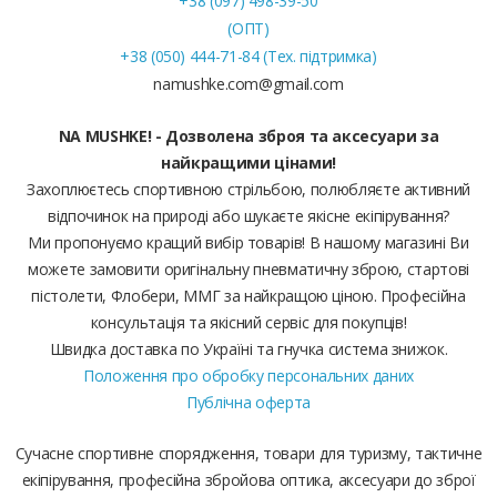
+38 (097) 498-39-50
(ОПТ)
+38 (050) 444-71-84 (Тех. підтримка)
namushke.com@gmail.com
NA MUSHKE! - Дозволена зброя та аксесуари за
найкращими цінами!
Захоплюєтесь спортивною стрільбою, полюбляєте активний
відпочинок на природі або шукаєте якісне екіпірування?
Ми пропонуємо кращий вибір товарів! В нашому магазині Ви
можете замовити оригінальну пневматичну зброю, стартові
пістолети, Флобери, ММГ за найкращою ціною. Професійна
консультація та якісний сервіс для покупців!
Швидка доставка по Україні та гнучка система знижок.
Положення про обробку персональних даних
Публічна оферта
Сучасне спортивне спорядження, товари для туризму, тактичне
екіпірування, професійна збройова оптика, аксесуари до зброї