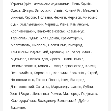
України (крім тимчасово окупованих): Київ, Харків,
Одеса, Дніпро, Запоріжжя, Львів, Кривий Ріг, Миколаїв,
Вінниця, Херсон, Полтава, Чернігів, Черкаси, Житомир,
Суми, Хмельницький, Чернівці, Рівне, Кам'янське,
Кропивницький, Івано-Франківськ, Кременчук,
Тернопіль, Луцьк, Біла Церква, Краматорськ,
Мелітополь, Нікополь, Слов'янськ, Ужгород,
Кам'янець-Подільський, Бровари, Конотоп, Умань,
Мукачеве, Олександрія, Дрого , Ніжин, Ізмаїл,
Новомосковськ, Ковель, Сміла, Червоноград, Калуш,
Первомайськ, Коростень, Коломия, Бориспіль, Стрий,
Нововолинськ, Горішні Плавні, Ізюм, Білгород-
Дністровський, Охтирка, Марганець, Фастів, Лубни,
Жовті Води , Шепетівка, Ромни, Миргород, Подільськ,
Южноукраїнськ, Володимир-Волинський, Дубно,
Вишневе.