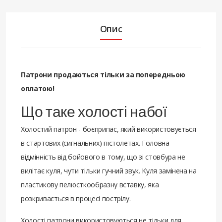
Опис
Патрони продаються тільки за попередньою
оплатою!
Що таке холості набої
Холостий патрон - боєприпас, який використовується
в стартових (сигнальних) пістолетах. Головна
відмінність від бойового в тому, що зі стовбура не
вилітає куля, чути тільки гучний звук. Куля замінена на
пластикову пелюсткообразну вставку, яка
розкривається в процесі пострілу.
Холості патрони використовуються не тільки для