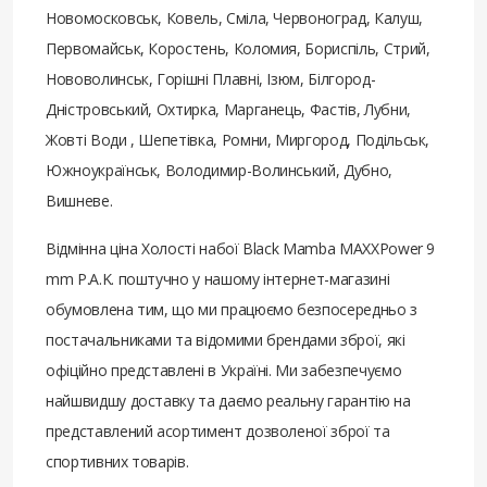
Новомосковськ, Ковель, Сміла, Червоноград, Калуш,
Первомайськ, Коростень, Коломия, Бориспіль, Стрий,
Нововолинськ, Горішні Плавні, Ізюм, Білгород-
Дністровський, Охтирка, Марганець, Фастів, Лубни,
Жовті Води , Шепетівка, Ромни, Миргород, Подільськ,
Южноукраїнськ, Володимир-Волинський, Дубно,
Вишневе.
Відмінна ціна Холості набої Black Mamba MAXXPower 9
mm P.A.K. поштучно у нашому інтернет-магазині
обумовлена ​​тим, що ми працюємо безпосередньо з
постачальниками та відомими брендами зброї, які
офіційно представлені в Україні. Ми забезпечуємо
найшвидшу доставку та даємо реальну гарантію на
представлений асортимент дозволеної зброї та
спортивних товарів.