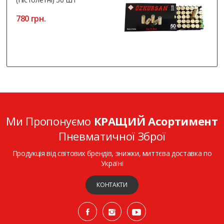
780 грн.
Ми Пропонуємо
КРАЩИЙ Асортимент
Пневматичної Зброї
Продукція від світових брендів, знижки, миттєва доставка по
Україні
КОНТАКТИ