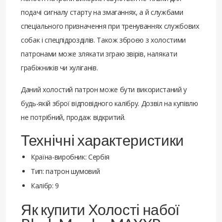
подачі сигналу старту на змаганнях, а й службами
спеціального призначення при тренуваннях службових
собак і спецпідрозділів. Також зброєю з холостими
патронами може злякати зграю звірів, налякати
грабіжників чи хуліганів.
Даний холостий патрон може бути використаний у
будь-якій зброї відповідного калібру. Дозвіл на купівлю
не потрібний, продаж відкритий.
Технічні характеристики
Країна-виробник: Сербія
Тип: патрон шумовий
Калібр: 9
Як купити Холості набої