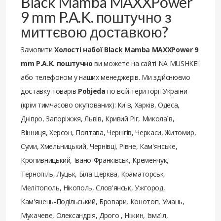
Black Mamba MAXXPower
9 mm P.A.K. поштучно з
миттєвою доставкою?
Замовити
Холості набої Black Mamba MAXXPower 9
mm P.A.K. поштучно
ви можете на сайті NA MUSHKE!
або телефоном у наших менеджерів. Ми здійснюємо
доставку товарів
Pobjeda
по всій території України
(крім тимчасово окупованих): Київ, Харків, Одеса,
Дніпро, Запоріжжя, Львів, Кривий Ріг, Миколаїв,
Вінниця, Херсон, Полтава, Чернігів, Черкаси, Житомир,
Суми, Хмельницький, Чернівці, Рівне, Кам'янське,
Кропивницький, Івано-Франківськ, Кременчук,
Тернопіль, Луцьк, Біла Церква, Краматорськ,
Мелітополь, Нікополь, Слов'янськ, Ужгород,
Кам'янець-Подільський, Бровари, Конотоп, Умань,
Мукачеве, Олександрія, Дрого , Ніжин, Ізмаїл,