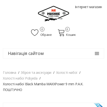
Інтернет магазин
0
0
Обране
Кошик
Навігація сайтом
Головна
Зброя та аксесуари
Холості набої
Холості набої Pobjeda
Холості набої Black Mamba MAXXPower 9 mm P.A.K.
ПОШТУЧНО