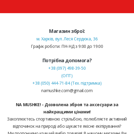
Магазин зброї:
м. Харків, вул. Леся Сердюка, 36
Графік роботи: ПН-НД з 9:00 до 19:00
Потрібна допомога?
+38 (097) 498-39-50
(ОПТ)
+38 (050) 444-71-84 (Тех. підтримка)
namushke.com@gmail.com
NA MUSHKE! - Дозволена зброя та аксесуари за
найкращими цінами!
Захоплюєтесь спортивною стрільбою, полюбляєте активний
відпочинок на природі або шукаєте якісне екіпірування?
Ми пропонуємо кращий вибір товарів! В нашому магазині Ви