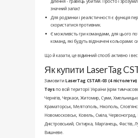
ділення - гравець убитий. Просто і зрозуміл
значний запас!
Для родзинки і реалістичності є функція пе
скористатися противник.
Є можливість гри командами, для цього по
команд, які будуть відзначені кольорами: с
Що й казати, це відмінний спосіб активно і вес
Як купити LaserTag CS
Замовити
LaserTag CSTAR-03 (4 пістолети)
Toys
по всій території України (крім тимчасово
Чернігів, Черкаси, Житомир, Суми, Хмельницьки
Краматорськ, Мелітополь, Нікополь, Слов'янсь
Новомосковськ, Ковель, Сміла, Червоноград, 
Дністровський, Охтирка, Марганець, Фастів, 
Вишневе.