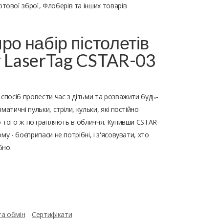
тової зброї, Флоберів та інших товарів
ро набір пістолетів
г LaserTag CSTAR-03
 спосіб провести час з дітьми та розважити будь-
атичні пульки, стріли, кульки, які постійно
 до того ж потрапляють в обличчя. Купивши CSTAR-
у - боєприпаси не потрібні, і з'ясовувати, хто
бно.
та обмін
Сертифікати