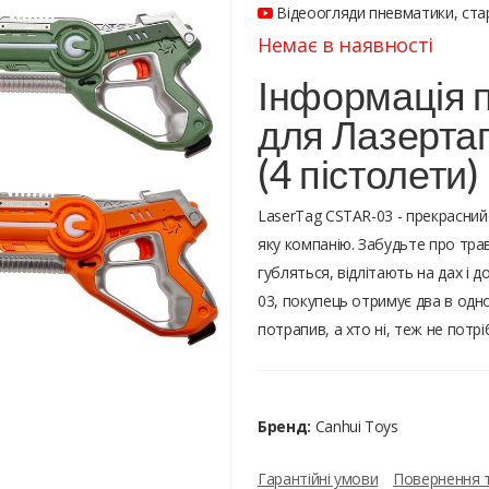
Відеоогляди пневматики, стар
Немає в наявності
Інформація п
для Лазерта
(4 пістолети)
LaserTag CSTAR-03 - прекрасний
яку компанію. Забудьте про травм
губляться, відлітають на дах і
03, покупець отримує два в одном
потрапив, а хто ні, теж не потрі
Бренд:
Canhui Toys
Гарантійні умови
Повернення 