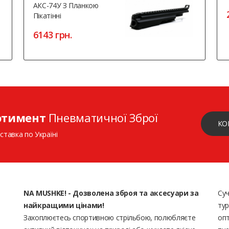
АКС-74У З Планкою
Пікатінні
6143 грн.
ртимент
Пневматичної Зброї
КО
ставка по Україні
NA MUSHKE! - Дозволена зброя та аксесуари за
Суч
найкращими цінами!
тур
Захоплюєтесь спортивною стрільбою, полюбляєте
опт