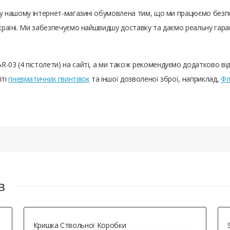
и) у нашому інтернет-магазині обумовлена ​​тим, що ми працюємо бе
 Україні. Ми забезпечуємо найшвидшу доставку та даємо реальну гар
R-03 (4 пістолети) на сайті, а ми також рекомендуємо додатково ві
іті
пневматичних гвинтівок
та іншої дозволеної зброї, наприклад,
Фл
в
Кришка Ствольної Коробки