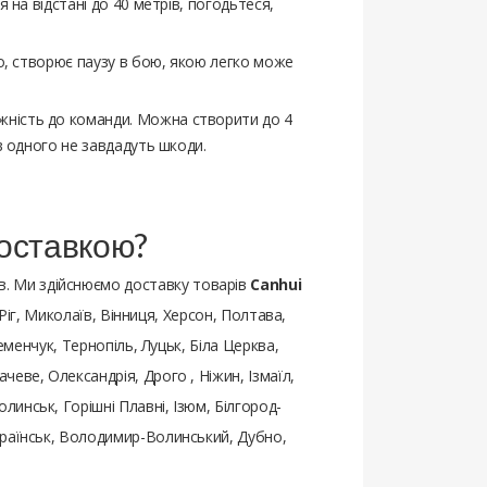
я на відстані до 40 метрів, погодьтеся,
йно, створює паузу в бою, якою легко може
ежність до команди. Можна створити до 4
 в одного не завдадуть шкоди.
доставкою?
. Ми здійснюємо доставку товарів
Canhui
Ріг, Миколаїв, Вінниця, Херсон, Полтава,
еменчук, Тернопіль, Луцьк, Біла Церква,
еве, Олександрія, Дрого , Ніжин, Ізмаїл,
инськ, Горішні Плавні, Ізюм, Білгород-
країнськ, Володимир-Волинський, Дубно,