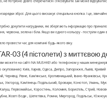
о, не потрібно довго сперечатися і з'ясовувати. Бій може відбуватис
резарядки зброї. Для цього вискакує спеціальна кнопка. І це, звича
трібно докупити нагрудники, які зберігають інформацію про принал
иня, червона, зелена і біла. Якщо ви одного кольору - постріли один
ело провести час для компанії будь-якого віку.
TAR-03 (4 пістолети) з миттєвою 
ви можете на сайті NA MUSHKE! або телефоном у наших менеджерів
 окупованих): Київ, Харків, Одеса, Дніпро, Запоріжжя, Львів, Кривий 
й, Чернівці, Рівне, Кам'янське, Кропивницький, Івано-Франківськ, Кр
к, Ужгород, Кам'янець-Подільський, Бровари, Конотоп, Умань, Мукач
Калуш, Первомайськ, Коростень, Коломия, Бориспіль, Стрий, Нововол
Лубни, Жовті Води , Шепетівка, Ромни, Миргород, Подільськ, Южноу