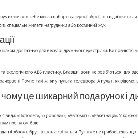
oys включає в себе кілька наборів лазерної зброї, що відрізняються
в, спеціальні жилети-нагрудники або космічний жук.
ації
о цілком достатньо для веселої дружньої перестрілки. Ви повністю 
о та екологічного ABS пластику. Впавши, вони не розіб'ються, для з
рачервоні. Точно такі ж, як у пульта телевізора. А пульт, як відомо,
і чому це шикарний подарунок і дит
 4 види: «Пістолет», «Дробовик», «Автомат», «Ракетниця». У кожного 
анням протягом бою.
аданні зброя вібрує, а шкала світиться. Тут вже не прибрешешь, що 