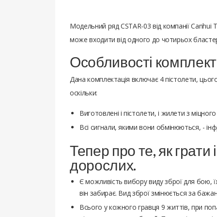
Модельний ряд CSTAR-03 від компанії Canhui T
може входити від одного до чотирьох бластері
Особливості комплект
Дана комплектація включає 4 пістолети, цьог
оскільки:
Виготовлені і пістолети, і жилети з міцног
Всі сигнали, якими вони обмінюються, - інф
Тепер про те, як грати 
дорослих.
Є можливість вибору виду зброї для бою, їх
він забирає. Вид зброї змінюється за баж
Всього у кожного гравця 9 життів, при поп