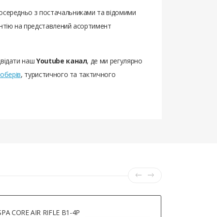
зпосередньо з постачальниками та відомими
антію на представлений асортимент
двідати наш
Youtube канал
, де ми регулярно
оберів
, туристичного та тактичного
SPA CORE AIR RIFLE B1-4P
Borner 17 (