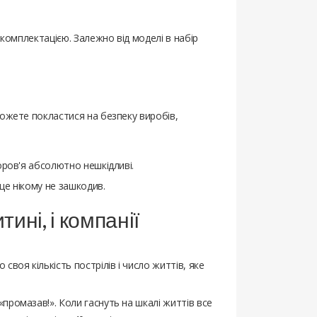
 комплектацією. Залежно від моделі в набір
можете покластися на безпеку виробів,
доров'я абсолютно нешкідливі.
 ще нікому не зашкодив.
ині, і компанії
своя кількість пострілів і число життів, яке
«промазав!». Коли гаснуть на шкалі життів все