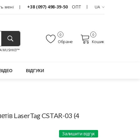
+38 (097) 498-39-50
ОПТ
ь мені
UA
0
0
Обране
Кошик
A MUSHKE!™
ВІДЕО
ВІДГУКИ
летів LaserTag CSTAR-03 (4
Залишити відгук