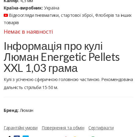
Калібр:
4,5 мм
Країна-виробник:
Україна
Відеоогляди пневматики, стартової зброї, Флоберів та інших
товарів
Немає в наявності
Інформація про кулі
Люман Energetic Pellets
XXL 1,03 грама
Кулі з усіченою сферичною головною частиною. Рекомендована
дальність стрільби 15-50 м.
Бренд:
Люман
Гарантійні умови
Повернення та обмін
Сертифікати