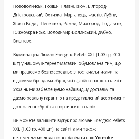
Нововолинськ, Горішні Плавні, Ізюм, Білгород-
Дністровський, Охтирка, Марганець, Фастів, Лубни,
Жовті Води , Шепетівка, Ромни, Миргород, Подільськ,
Южноукраїнськ, Володимир-Волинський, Дубно,
Вишневе.
Відмінна ціна Люман Energetic Pellets XXL (1,03 гр, 400
шт) у нашому інтернет-магазині обумовлена ​​тим, що
ми працюємо безпосередньо з постачальниками та
відомими брендами зброї, які офіційно представлені в
Україні. Ми забезпечуємо найшвидшу доставку та
даємо реальну гарантію на представлений асортимент
дозволеної зброї та спортивних товарів.
Ви можете залишити відгук про Люман Energetic Pellets
XXL (1,03 гр, 400 шт) на сайті, а ми також
рекомендуємо додатково відвідати наш
Youtube