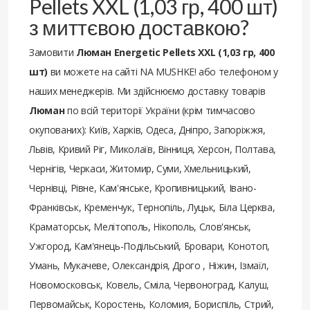
Pellets XXL (1,03 гр, 400 шт)
з миттєвою доставкою?
Замовити
Люман Energetic Pellets XXL (1,03 гр, 400
шт)
ви можете на сайті NA MUSHKE! або телефоном у
наших менеджерів. Ми здійснюємо доставку товарів
Люман
по всій території України (крім тимчасово
окупованих): Київ, Харків, Одеса, Дніпро, Запоріжжя,
Львів, Кривий Ріг, Миколаїв, Вінниця, Херсон, Полтава,
Чернігів, Черкаси, Житомир, Суми, Хмельницький,
Чернівці, Рівне, Кам'янське, Кропивницький, Івано-
Франківськ, Кременчук, Тернопіль, Луцьк, Біла Церква,
Краматорськ, Мелітополь, Нікополь, Слов'янськ,
Ужгород, Кам'янець-Подільський, Бровари, Конотоп,
Умань, Мукачеве, Олександрія, Дрого , Ніжин, Ізмаїл,
Новомосковськ, Ковель, Сміла, Червоноград, Калуш,
Первомайськ, Коростень, Коломия, Бориспіль, Стрий,