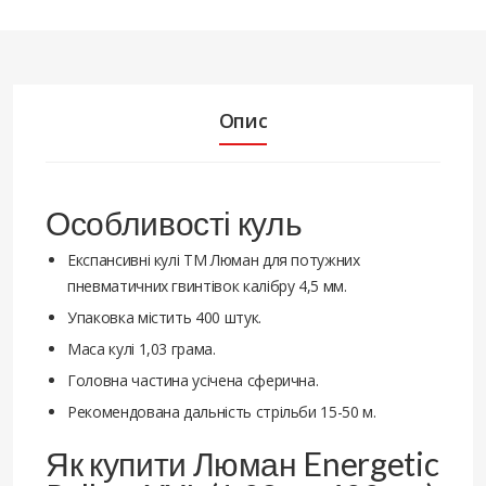
Опис
Особливості куль
Експансивні кулі ТМ Люман для потужних
пневматичних гвинтівок калібру 4,5 мм.
Упаковка містить 400 штук.
Маса кулі 1,03 грама.
Головна частина усічена сферична.
Рекомендована дальність стрільби 15-50 м.
Як купити Люман Energetic