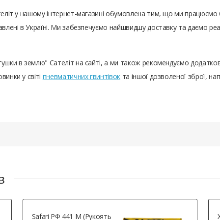
ателіт у нашому інтернет-магазині обумовлена ​​тим, що ми працюєм
тавлені в Україні. Ми забезпечуємо найшвидшу доставку та даємо р
тушки в землю" Сателіт на сайті, а ми також рекомендуємо додатко
винки у світі
пневматичних гвинтівок
та іншої дозволеної зброї, на
в
Safari РФ 441 М (рукоять