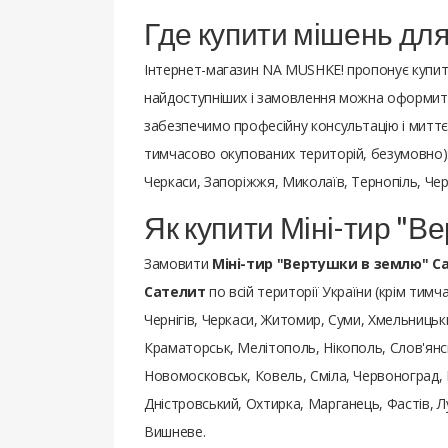
Где купити мішень для
Інтернет-магазин NA MUSHKE! пропонує купити в
найдоступніших і замовлення можна оформити
забезпечимо професійну консультацію і миттєв
тимчасово окупованих територій, безумовно): 
Черкаси, Запоріжжя, Миколаїв, Тернопіль, Черн
Як купити Міні-тир "В
Замовити
Міні-тир "Вертушки в землю" С
Сателит
по всій території України (крім тимч
Чернігів, Черкаси, Житомир, Суми, Хмельницьки
Краматорськ, Мелітополь, Нікополь, Слов'янсь
Новомосковськ, Ковель, Сміла, Червоноград, 
Дністровський, Охтирка, Марганець, Фастів, 
Вишневе.