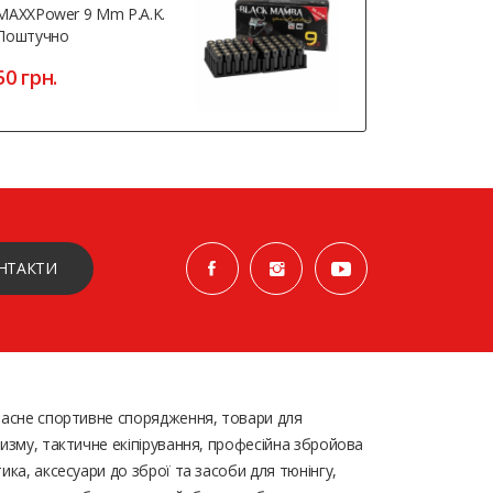
MAXXPower 9 Mm P.A.K.
Компенсат
Поштучно
Калібр 7,62
50 грн.
914 грн.
НТАКТИ
асне спортивне спорядження, товари для
изму, тактичне екіпірування, професійна збройова
ика, аксесуари до зброї та засоби для тюнінгу,