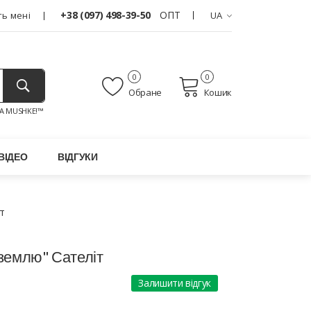
+38 (097) 498-39-50
ОПТ
ь мені
UA
0
0
Обране
Кошик
A MUSHKE!™
ВІДЕО
ВІДГУКИ
іт
 землю" Сателіт
Залишити відгук