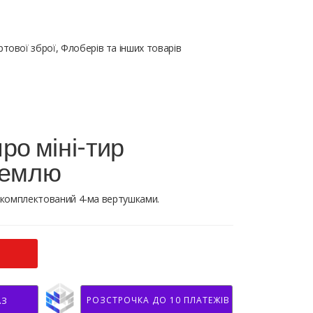
тової зброї, Флоберів та інших товарів
ро міні-тир
землю
 Укомплектований 4-ма вертушками.
РОЗСТРОЧКА ДО 10 ПЛАТЕЖІВ
АЗ