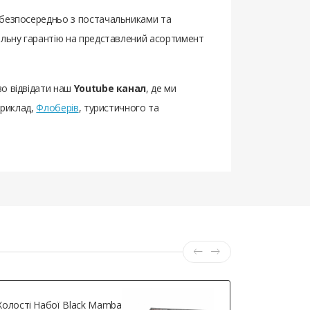
о безпосередньо з постачальниками та
еальну гарантію на представлений асортимент
во відвідати наш
Youtube канал
, де ми
приклад,
Флоберів
, туристичного та
Холості Набої Black Mamba
Дульне Га