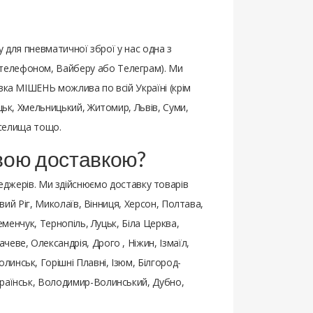
у для пневматичної зброї у нас одна з
 телефоном, Вайберу або Телеграм). Ми
вка МІШЕНЬ можлива по всій Україні (крім
цьк, Хмельницький, Житомир, Львів, Суми,
, селища тощо.
євою доставкою?
джерів. Ми здійснюємо доставку товарів
ивий Ріг, Миколаїв, Вінниця, Херсон, Полтава,
еменчук, Тернопіль, Луцьк, Біла Церква,
еве, Олександрія, Дрого , Ніжин, Ізмаїл,
инськ, Горішні Плавні, Ізюм, Білгород-
країнськ, Володимир-Волинський, Дубно,