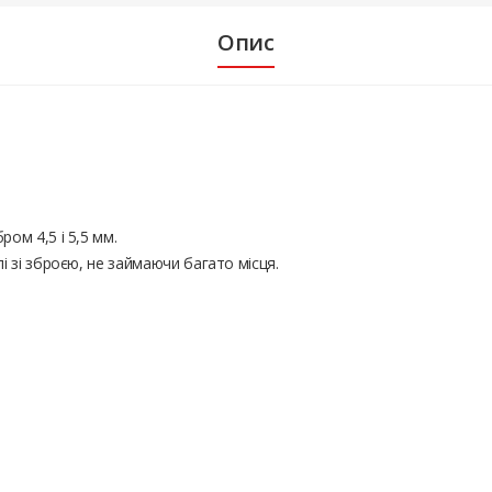
Опис
ом 4,5 і 5,5 мм.
і зі зброєю, не займаючи багато місця.