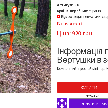
Артикул:
508
Країна-виробник:
Україна
Відеоогляди пневматики, стар
В наявності
Ціна:
920
грн.
Інформація п
Вертушки в 
Компактний і простий міні-тир.
КУПИТИ
NOVAPAY
ОПЛАТИТИ ЗАР