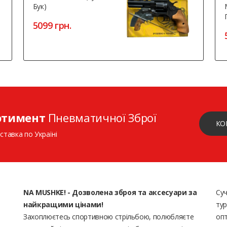
Бук)
5099 грн.
ртимент
Пневматичної Зброї
КО
ставка по Україні
NA MUSHKE! - Дозволена зброя та аксесуари за
Суч
найкращими цінами!
тур
Захоплюєтесь спортивною стрільбою, полюбляєте
опт