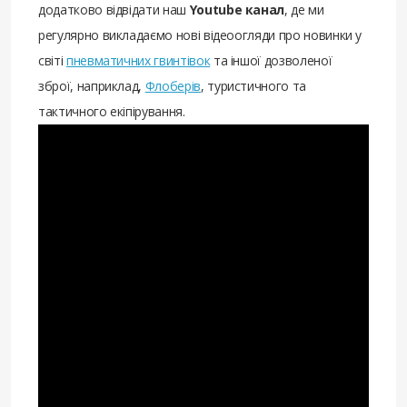
додатково відвідати наш
Youtube канал
, де ми
регулярно викладаємо нові відеоогляди про новинки у
світі
пневматичних гвинтівок
та іншої дозволеної
зброї, наприклад,
Флоберів
, туристичного та
тактичного екіпірування.