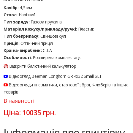
Калібр:
4,5 мм
Ствол:
Нарізний
Тип заряду:
Газова пружина
Матеріал кожуху/прикладу/ручкі:
Пластик
Тип боеприпасу:
Cвинцові кулі
Приціл:
Оптичний приціл
Країна-виробник:
США
Особливості:
Розширена комплектація
Відкрити балістичний калькулятор
Відеоогляд Beeman Longhorn GR 4х32 Small SET
Відеоогляди пневматики, стартової зброї, Флоберів та інших
товарів
В наявності
Ціна:
10035
грн.
Інформація про гвинтівку