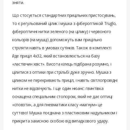
зняти.
Що стосується стандартних прицільних пристосувань,
то є регульований цілик і мушка з фібероптикой Truglo,
фібероптичні нитки зеленого (на цілику) і червоного
кольорів (на мушці) допоможуть вам прицільно
стріляти навіть в умовах сутінків. Також в комплекті
йде приціл 4x32, який встановлюється на базу
«ластівчин хвіст». Висота кілець підібрана розумно, і
цілитися з оптики при стрільбі дуже зручно. Мушка з
ціликом не перекривають приціл, і навіть світлопровідні
нитки не відсвічують. І ще один нюанс: гвинтівка
оснащена спеціальним стопором, який не дає оптиці
«сповзти», а для пневматики класу «магнум» це
суттєво! Мушка поєднана з пластиковим надульником і
прикрита захисною скобою від випадкового удару.