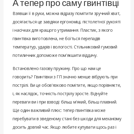
А тепер про саму гвинтівці
Взявши її в руки, можна відразу помітити зручний хват,
досягається це завдяки ергономіці, пістолетної рукояті
і насічках для кращого утримання. Пластик, з якого
гвинтівка виготовлена, не боїться перепадів
температур, ударів і вологості. Стільниковий гумовий
потиличник допоможе пом'якшити віддачу.
Встановлено газову пружину. Про що нам це
говорить? Гвинтівки з ГП значно менше вібрують при
пострілі. Ви це обов'язково помітите, якщо порівняєте,
і, як наслідок, точність пострілу зросте. Відчуйте
переваги ви і при взводі: більш м'який, більш плавний.
Ще один важливий плюс: тепер гвинтівка може
перебувати в зведеному стані без шкоди для механізму
досить довгий час. Якщо любите купувати щось раз і