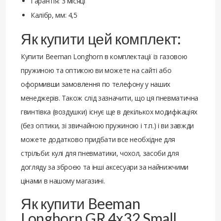
Гарантія: 3 місяці
Калібр, мм: 4,5
Як купити цей комплект:
Купити Beeman Longhorn в комплектації із газовою
пружиною та оптикою ви можете на сайті або
оформивши замовлення по телефону у наших
менеджерів. Також слід зазначити, що ця пневматична
гвинтівка (воздушки) існує ще в декількох модифікаціях
(без оптики, зі звичайною пружиною і т.п.) і ви завжди
можете додатково придбати все необхідне для
стрільби: кулі для пневматики, чохол, засоби для
догляду за зброєю та інші аксесуари за найнижчими
цінами в нашому магазині.
Як купити Beeman
Longhorn GR 4х32 Small