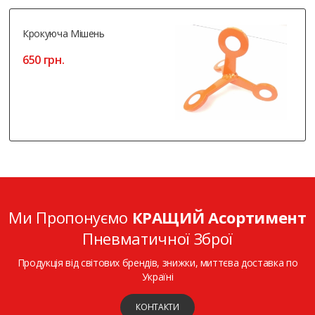
Крокуюча Мішень
650 грн.
Ми Пропонуємо
КРАЩИЙ Асортимент
Пневматичної Зброї
Продукція від світових брендів, знижки, миттєва доставка по
Україні
КОНТАКТИ