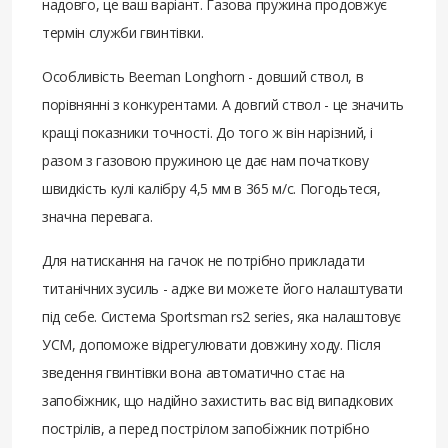
надовго, це ваш варіант. Газова пружина продовжує
термін служби гвинтівки.
Особливість Beeman Longhorn - довший ствол, в
порівнянні з конкурентами. А довгий ствол - це значить
кращі показники точності. До того ж він нарізний, і
разом з газовою пружиною це дає нам початкову
швидкість кулі калібру 4,5 мм в 365 м/с. Погодьтеся,
значна перевага.
Для натискання на гачок не потрібно прикладати
титанічних зусиль - адже ви можете його налаштувати
під себе. Система Sportsman rs2 series, яка налаштовує
УСМ, допоможе відрегулювати довжину ходу. Після
зведення гвинтівки вона автоматично стає на
запобіжник, що надійно захистить вас від випадкових
пострілів, а перед пострілом запобіжник потрібно