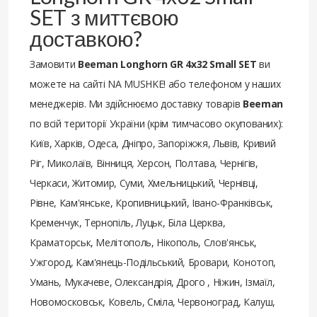
SET з миттєвою
доставкою?
Замовити
Beeman Longhorn GR 4х32 Small SET
ви
можете на сайті NA MUSHKE! або телефоном у наших
менеджерів. Ми здійснюємо доставку товарів
Beeman
по всій території України (крім тимчасово окупованих):
Київ, Харків, Одеса, Дніпро, Запоріжжя, Львів, Кривий
Ріг, Миколаїв, Вінниця, Херсон, Полтава, Чернігів,
Черкаси, Житомир, Суми, Хмельницький, Чернівці,
Рівне, Кам'янське, Кропивницький, Івано-Франківськ,
Кременчук, Тернопіль, Луцьк, Біла Церква,
Краматорськ, Мелітополь, Нікополь, Слов'янськ,
Ужгород, Кам'янець-Подільський, Бровари, Конотоп,
Умань, Мукачеве, Олександрія, Дрого , Ніжин, Ізмаїл,
Новомосковськ, Ковель, Сміла, Червоноград, Калуш,