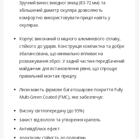
Зручний винос вихідної зіниці (83-72 мм) та
збільшений діаметр окуляра дозволяють
комфортно використовувати приціл навіть у
окулярах.
Корпус виконаний із міцного алюмінієвого сплаву,
стійкого до ударів. Конструкція компактна та добре
збалансована, що мінімально впливає на
розважування зброї. У задній частині передбачений
майданчик для встановлення рівня, що спрощує
правильний монтаж прицілу.
Лінзи мають фірмове багатошарове покриття Fully
Multi-Green Coated (FMC), яке забезпечує:
Високу світлопередачу (до 95%)
захист від вологи та утворення крапель
Антивідблиск ефект
додаткову стійкість до подряпин