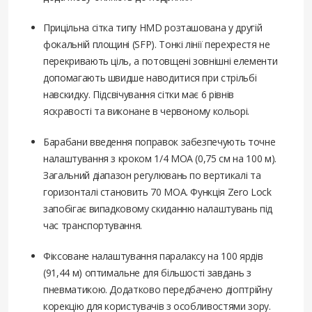
Прицільна сітка типу HMD розташована у другій
фокальній площині (SFP). Тонкі лінії перехрестя не
перекривають ціль, а потовщені зовнішні елементи
допомагають швидше наводитися при стрільбі
навскидку. Підсвічування сітки має 6 рівнів
яскравості та виконане в червоному кольорі.
Барабани введення поправок забезпечують точне
налаштування з кроком 1/4 MOA (0,75 см на 100 м).
Загальний діапазон регулювань по вертикалі та
горизонталі становить 70 MOA. Функція Zero Lock
запобігає випадковому скиданню налаштувань під
час транспортування.
Фіксоване налаштування паралаксу на 100 ярдів
(91,44 м) оптимальне для більшості завдань з
пневматикою. Додатково передбачено діоптрійну
корекцію для користувачів з особливостями зору.