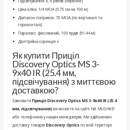
Підсвічування: є, 6 рівнів (червоне)
Ціна кліка: 1/4 MOA (0.75 см на 100 м)
Діапазон поправок: 70 MOA (по вертикалі та
горизонталі)
Паралакс: фіксований, 100 ярдів (91.44 м)
Діоптрійна корекція: є
Як купити Приціл
Discovery Optics MS 3-
9x40 IR (25.4 мм,
підсвічування) з миттєвою
доставкою?
Замовити
Приціл Discovery Optics MS 3-9x40 IR (25.4
мм, підсвічування)
ви можете на сайті NA MUSHKE!
або телефоном у наших менеджерів. Ми здійснюємо
доставку товарів
Discovery Optics
по всій території