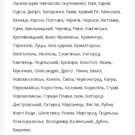
України (крім тимчасово окупованих): Київ, Харків,
Одеса, Дніпро, Запоріжжя, Львів, Кривий Ріг, Миколаїв,
Вінниця, Херсон, Полтава, Чернігів, Черкаси, Житомир,
Суми, Хмельницький, Чернівці, Рівне, Кам'янське,
Кропивницький, Івано-Франківськ, Кременчук,
Тернопіль, Луцьк, Біла Церква, Краматорськ,
Мелітополь, Нікополь, Слов'янськ, Ужгород,
Кам'янець-Подільський, Бровари, Конотоп, Умань,
Мукачеве, Олександрія, Дрого , Ніжин, Ізмаїл,
Новомосковськ, Ковель, Сміла, Червоноград, Калуш,
Первомайськ, Коростень, Коломия, Бориспіль, Стрий,
Нововолинськ, Горішні Плавні, Ізюм, Білгород-
Дністровський, Охтирка, Марганець, Фастів, Лубни,
Жовті Води , Шепетівка, Ромни, Миргород, Подільськ,
Южноукраїнськ, Володимир-Волинський, Дубно,
Вишневе.