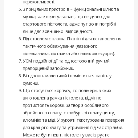
переконливості.
З прицільних пристроїв – функціональні цілик та
мушка, але нерегульовані, що не дивно для
стартового пістолета, адже тут вони потрібні
лише для зовнішньої відповідності.
Під стволом є планка Пікатінні для встановлення
тактичного обважування (лазерного
цілевказника, ліхтарика або інших аксесуарів).
УСМ подвійної дії та односторонній ручний
прапорцевий запобіжник.
Він досить маленький і поміститься навіть у
сумочці.
Що стосується корпусу, то полімери, з яких
виготовлена рамка пістолета, відмінно
протистоять корозії. Затвор з особливого
збройового сплаву, стовбур - зі сплаву цинку,
алюмінію та міді. У рукояті текстурована поверхня
для кращого хвату та утримання під час стрільби.
Можете бути певні, пістолет у вас із рук не