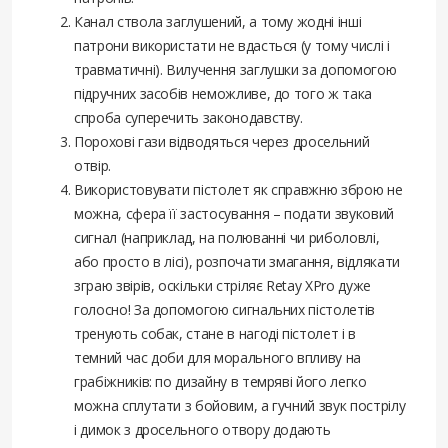
Канал ствола заглушений, а тому жодні інші
патрони використати не вдасться (у тому числі і
травматичні). Вилучення заглушки за допомогою
підручних засобів неможливе, до того ж така
спроба суперечить законодавству.
Порохові гази відводяться через дросельний
отвір.
Використовувати пістолет як справжню зброю не
можна, сфера її застосування – подати звуковий
сигнал (наприклад, на полюванні чи риболовлі,
або просто в лісі), розпочати змагання, відлякати
зграю звірів, оскільки стріляє Retay XPro дуже
голосно! За допомогою сигнальних пістолетів
тренують собак, стане в нагоді пістолет і в
темний час доби для морального впливу на
грабіжників: по дизайну в темряві його легко
можна сплутати з бойовим, а гучний звук пострілу
і димок з дросельного отвору додають