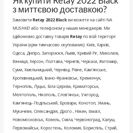
з миттєвою доставкою?
Замовити
Retay 2022 Black
ви можете на сайті NA
MUSHKE! або телефоном у наших менеджерів. Ми
здійснюємо доставку товарів
Retay
по всій території
України (крім тимчасово окупованих): Київ, Харків,
Одеса, Дніпро, Запоріжжя, Львів, Кривий Ріг, Миколаїв,
Вінниця, Херсон, Полтава, Чернігів, Черкаси, Житомир,
Суми, Хмельницький, Чернівці, Рівне, Кам'янське,
Кропивницький, Івано-Франківськ, Кременчук,
Тернопіль, Луцьк, Біла Церква, Краматорськ,
Мелітополь, Нікополь, Слов'янськ, Ужгород,
Кам'янець-Подільський, Бровари, Конотоп, Умань,
Мукачеве, Олександрія, Дрого , Ніжин, Ізмаїл,
Новомосковськ, Ковель, Сміла, Червоноград, Калуш,
Первомайськ, Коростень, Коломия, Бориспіль, Стрий,