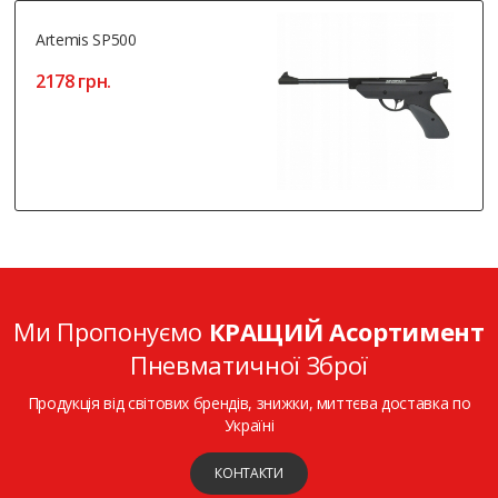
Artemis SP500
2178 грн.
Ми Пропонуємо
КРАЩИЙ Асортимент
Пневматичної Зброї
Продукція від світових брендів, знижки, миттєва доставка по
Україні
КОНТАКТИ