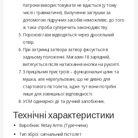
патрони використовувати не вдасться (у тому
числі і травматичні). Вилучення заглушки за
допомогою підручних засобів неможливе, до того
ж така спроба суперечить законодавству.
Порохові гази відводяться через дросельний
отвір.
При затримці затвора затвор фіксується в
задньому положенні. Магазин 18 зарядний,
витягується після натискання кнопки на рукояті.
З прицільних пристроїв – функціональні цілик та
мушка, але нерегульовані, що не дивно для
стартового пістолета, адже тут вони потрібні
лише для зовнішньої відповідності.
УСМ одинарної дії та ручний запобіжник.
Технічні характеристики
Виробник: Retay Arms (Туреччина)
Тип зброї: сигнальний пістолет