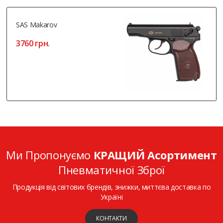
SAS Makarov
3760 грн.
Ми Пропонуємо
КРАЩИЙ Асортимент
Пневматичної Зброї
Продукція від світових брендів, знижки, миттєва доставка по
Україні
КОНТАКТИ