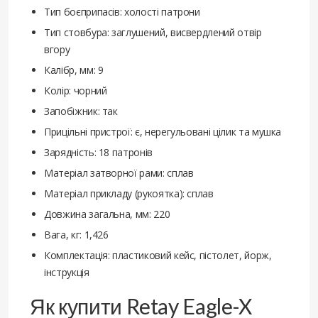
Тип боєприпасів: холості патрони
Тип стовбура: заглушений, висвердлений отвір
вгору
Калібр, мм: 9
Колір: чорний
Запобіжник: так
Прицільні пристрої: є, нерегульовані цілик та мушка
Зарядність: 18 патронів
Матеріал затворної рами: сплав
Матеріал прикладу (рукоятка): сплав
Довжина загальна, мм: 220
Вага, кг: 1,426
Комплектація: пластиковий кейс, пістолет, йорж,
інструкція
Як купити Retay Eagle-X