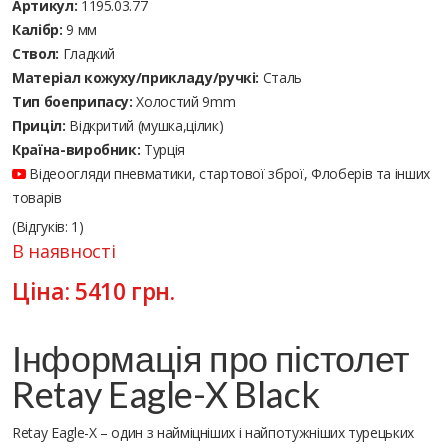
Артикул:
1195.03.77
Калібр:
9 мм
Ствол:
Гладкий
Матеріал кожуху/прикладу/ручкі:
Сталь
Тип боеприпасу:
Холостий 9mm
Приціл:
Відкритий (мушка,цілик)
Країна-виробник:
Турція
Відеоогляди пневматики, стартової зброї, Флоберів та інших
товарів
(Відгуків: 1)
В наявності
Ціна:
5410
грн.
Інформація про пістолет
Retay Eagle-X Black
Retay Eagle-X – один з найміцніших і найпотужніших турецьких