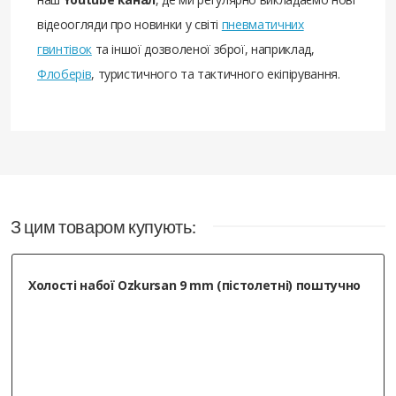
відеоогляди про новинки у світі
пневматичних
гвинтівок
та іншої дозволеної зброї, наприклад,
Флоберів
, туристичного та тактичного екіпірування.
Чувствуется в руке, тяжелый , все
работает, слышал что клинят патроны,
этот пистолет в этом замечен не был,
приехал как и обещали - в срок .
З цим товаром купують:
Відповідь NA MUSHKE!:
«Спасибо за отзыв,
мы всегда стараемся удерживать и
Холості набої Ozkursan 9 mm (пістолетні) поштучно
повышать уровень обработки и
обслуживание клиентов в нашем
магазине.»
07.18.2024
Кирилов Андрей
, Суми