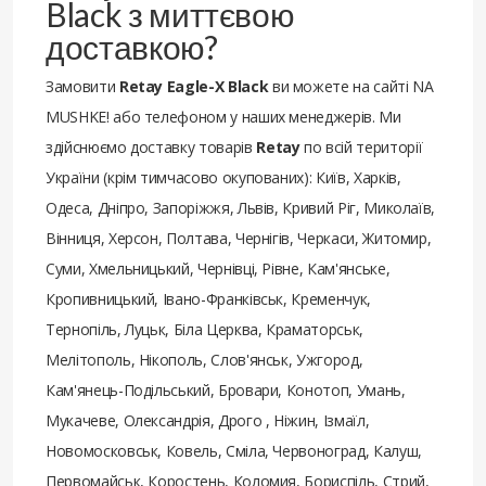
Black з миттєвою
доставкою?
Замовити
Retay Eagle-X Black
ви можете на сайті NA
MUSHKE! або телефоном у наших менеджерів. Ми
здійснюємо доставку товарів
Retay
по всій території
України (крім тимчасово окупованих): Київ, Харків,
Одеса, Дніпро, Запоріжжя, Львів, Кривий Ріг, Миколаїв,
Вінниця, Херсон, Полтава, Чернігів, Черкаси, Житомир,
Суми, Хмельницький, Чернівці, Рівне, Кам'янське,
Кропивницький, Івано-Франківськ, Кременчук,
Тернопіль, Луцьк, Біла Церква, Краматорськ,
Мелітополь, Нікополь, Слов'янськ, Ужгород,
Кам'янець-Подільський, Бровари, Конотоп, Умань,
Мукачеве, Олександрія, Дрого , Ніжин, Ізмаїл,
Новомосковськ, Ковель, Сміла, Червоноград, Калуш,
Первомайськ, Коростень, Коломия, Бориспіль, Стрий,