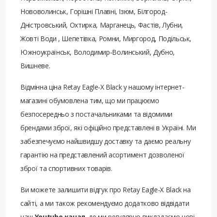
Нововолинськ, Горішні Плавні, Ізюм, Білгород-
Дністровський, Охтирка, Марганець, Фастів, Лубни,
Жовті Води , Шепетівка, Ромни, Миргород, Подільськ,
Южноукраїнськ, Володимир-Волинський, Дубно,
Вишневе.
Відмінна ціна Retay Eagle-X Black у нашому інтернет-
магазині обумовлена ​​тим, що ми працюємо
безпосередньо з постачальниками та відомими
брендами зброї, які офіційно представлені в Україні. Ми
забезпечуємо найшвидшу доставку та даємо реальну
гарантію на представлений асортимент дозволеної
зброї та спортивних товарів.
Ви можете залишити відгук про Retay Eagle-X Black на
сайті, а ми також рекомендуємо додатково відвідати
наш
Youtube канал
, де ми регулярно викладаємо нові