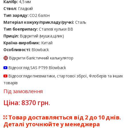
Калібр:
4,5 мм
Ствол:
Гладкий
Тип заряду:
CO2 балон
Матеріал кожуху/прикладу/ручкі:
Сталь
Тип боеприпасу:
Сталеві кульки ВВ
Приціл:
Відкритий (мушка,цілик)
Країна-виробник:
Китай
Особливості:
Blowback
Відкрити балістичний калькулятор
Відеоогляд SAS PT99 Blowback
Відеоогляди пневматики, стартової зброї, Флоберів та інших
товарів
Під замовлення
Ціна:
8370
грн.
Товар доставляється від 2 до 10 днів.
Деталі уточнюйте у менеджера