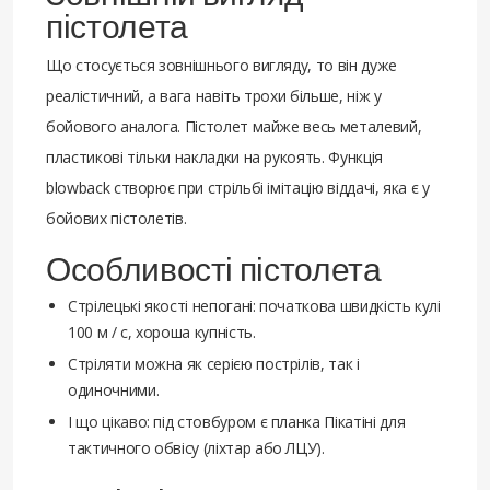
пістолета
Що стосується зовнішнього вигляду, то він дуже
реалістичний, а вага навіть трохи більше, ніж у
бойового аналога. Пістолет майже весь металевий,
пластикові тільки накладки на рукоять. Функція
blowback створює при стрільбі імітацію віддачі, яка є у
бойових пістолетів.
Особливості пістолета
Стрілецькі якості непогані: початкова швидкість кулі
100 м / с, хороша купність.
Стріляти можна як серією пострілів, так і
одиночними.
І що цікаво: під стовбуром є планка Пікатіні для
тактичного обвісу (ліхтар або ЛЦУ).