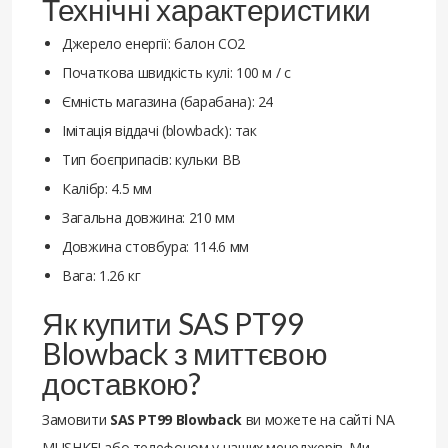
Технічні характеристики
Джерело енергії: балон СО2
Початкова швидкість кулі: 100 м / с
Ємність магазина (барабана): 24
Імітація віддачі (blowback): так
Тип боєприпасів: кульки ВВ
Калібр: 4.5 мм
Загальна довжина: 210 мм
Довжина стовбура: 114.6 мм
Вага: 1.26 кг
Як купити SAS PT99
Blowback з миттєвою
доставкою?
Замовити
SAS PT99 Blowback
ви можете на сайті NA
MUSHKE! або телефоном у наших менеджерів. Ми