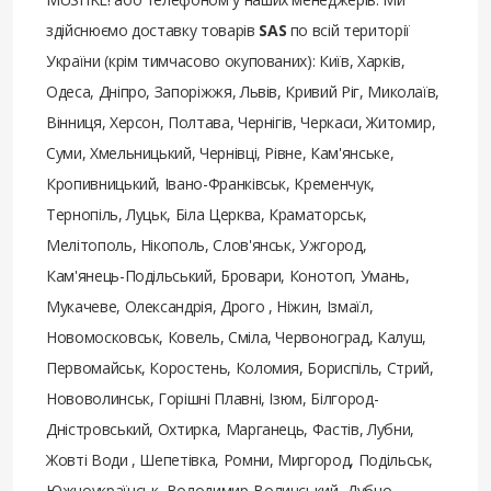
здійснюємо доставку товарів
SAS
по всій території
України (крім тимчасово окупованих): Київ, Харків,
Одеса, Дніпро, Запоріжжя, Львів, Кривий Ріг, Миколаїв,
Вінниця, Херсон, Полтава, Чернігів, Черкаси, Житомир,
Суми, Хмельницький, Чернівці, Рівне, Кам'янське,
Кропивницький, Івано-Франківськ, Кременчук,
Тернопіль, Луцьк, Біла Церква, Краматорськ,
Мелітополь, Нікополь, Слов'янськ, Ужгород,
Кам'янець-Подільський, Бровари, Конотоп, Умань,
Мукачеве, Олександрія, Дрого , Ніжин, Ізмаїл,
Новомосковськ, Ковель, Сміла, Червоноград, Калуш,
Первомайськ, Коростень, Коломия, Бориспіль, Стрий,
Нововолинськ, Горішні Плавні, Ізюм, Білгород-
Дністровський, Охтирка, Марганець, Фастів, Лубни,
Жовті Води , Шепетівка, Ромни, Миргород, Подільськ,
Южноукраїнськ, Володимир-Волинський, Дубно,