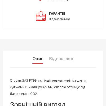
ГАРАНТІЯ
Від виробника
Опис
Відеоогляд
Стріляє SAS PT99, як і інші пневматичні пістолети,
кульками ВВ калібру 4,5 мм, енергію отримує від
балончиків з СО2.
Зовнішній вигляд