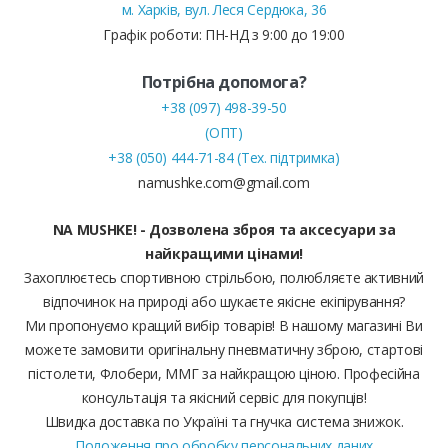
м. Харків, вул. Леся Сердюка, 36
Графік роботи: ПН-НД з 9:00 до 19:00
Потрібна допомога?
+38 (097) 498-39-50
(ОПТ)
+38 (050) 444-71-84 (Тех. підтримка)
namushke.com@gmail.com
NA MUSHKE! - Дозволена зброя та аксесуари за
найкращими цінами!
Захоплюєтесь спортивною стрільбою, полюбляєте активний
відпочинок на природі або шукаєте якісне екіпірування?
Ми пропонуємо кращий вибір товарів! В нашому магазині Ви
можете замовити оригінальну пневматичну зброю, стартові
пістолети, Флобери, ММГ за найкращою ціною. Професійна
консультація та якісний сервіс для покупців!
Швидка доставка по Україні та гнучка система знижок.
Положення про обробку персональних даних