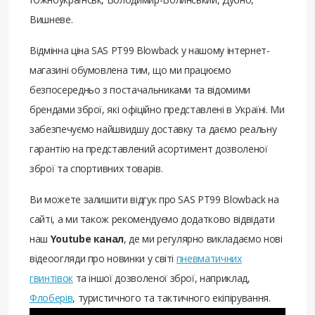
Вишневе.
Відмінна ціна SAS PT99 Blowback у нашому інтернет-
магазині обумовлена ​​тим, що ми працюємо
безпосередньо з постачальниками та відомими
брендами зброї, які офіційно представлені в Україні. Ми
забезпечуємо найшвидшу доставку та даємо реальну
гарантію на представлений асортимент дозволеної
зброї та спортивних товарів.
Ви можете залишити відгук про SAS PT99 Blowback на
сайті, а ми також рекомендуємо додатково відвідати
наш
Youtube канал
, де ми регулярно викладаємо нові
відеоогляди про новинки у світі
пневматичних
гвинтівок
та іншої дозволеної зброї, наприклад,
Флоберів
, туристичного та тактичного екіпірування.