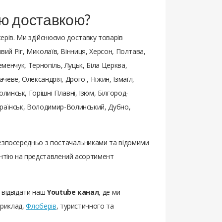
ою доставкою?
рів. Ми здійснюємо доставку товарів
ивий Ріг, Миколаїв, Вінниця, Херсон, Полтава,
еменчук, Тернопіль, Луцьк, Біла Церква,
еве, Олександрія, Дрого , Ніжин, Ізмаїл,
инськ, Горішні Плавні, Ізюм, Білгород-
країнськ, Володимир-Волинський, Дубно,
 безпосередньо з постачальниками та відомими
антію на представлений асортимент
 відвідати наш
Youtube канал
, де ми
приклад,
Флоберів
, туристичного та