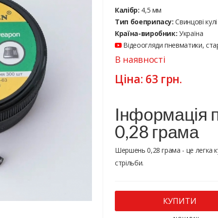
Калібр:
4,5 мм
Тип боеприпасу:
Cвинцові кулі
Країна-виробник:
Україна
Відеоогляди пневматики, стар
В наявності
Ціна:
63
грн.
Інформація п
0,28 грама
Шершень 0,28 грама - це легка 
стрільби.
КУПИТИ