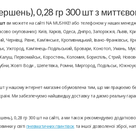
ершень), 0,28 гр 300 шт з миттєв
 шт
ви можете на сайті NA MUSHKE! або телефоном у наших менедже
асово окупованих): Київ, Харків, Одеса, Дніпро, Запоріжжя, Львів, Кр
й, Чернівці, Рівне, Кам'янське, Кропивницький, Івано-Франківськ, Кр
к, Ужгород, Кам'янець-Подільський, Бровари, Конотоп, Умань, Мукач
Калуш, Первомайськ, Коростень, Коломия, Бориспіль, Стрий, Нововол
Лубни, Жовті Води , Шепетівка, Ромни, Миргород, Подільськ, Южноу
00 шт у нашому інтернет-магазині обумовлена ​​тим, що ми працюємо
 Україні. Ми забезпечуємо найшвидшу доставку та даємо реальну гар
шень), 0,28 гр 300 шт на сайті, а ми також рекомендуємо додатково
винки у світі
пневматичних гвинтівок
та іншої дозволеної зброї, на