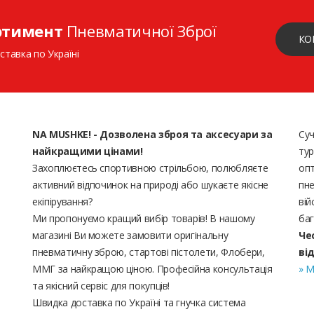
ртимент
Пневматичної Зброї
КО
ставка по Україні
NA MUSHKE! - Дозволена зброя та аксесуари за
Суч
найкращими цінами!
тур
Захоплюєтесь спортивною стрільбою, полюбляєте
опт
активний відпочинок на природі або шукаєте якісне
пне
екіпірування?
вій
Ми пропонуємо кращий вибір товарів! В нашому
баг
магазині Ви можете замовити оригінальну
Че
пневматичну зброю, стартові пістолети, Флобери,
ві
ММГ за найкращою ціною. Професійна консультація
» М
та якісний сервіс для покупців!
Швидка доставка по Україні та гнучка система