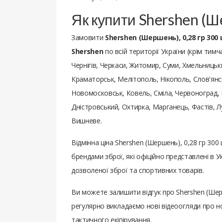
Як купити Shershen (Ш
Замовити
Shershen (Шершень), 0,28 гр 300
Shershen
по всій території України (крім тимч
Чернігів, Черкаси, Житомир, Суми, Хмельницьки
Краматорськ, Мелітополь, Нікополь, Слов'янсь
Новомосковськ, Ковель, Сміла, Червоноград, 
Дністровський, Охтирка, Марганець, Фастів, 
Вишневе.
Відмінна ціна Shershen (Шершень), 0,28 гр 3
брендами зброї, які офіційно представлені в
дозволеної зброї та спортивних товарів.
Ви можете залишити відгук про Shershen (Шер
регулярно викладаємо нові відеоогляди про но
тактичного екіпірування.