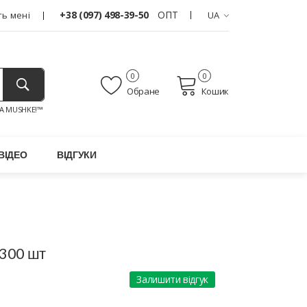
+38 (097) 498-39-50
ОПТ
ь мені
UA
0
0
Обране
Кошик
A MUSHKE!™
ВІДЕО
ВІДГУКИ
 300 шт
Залишити відгук