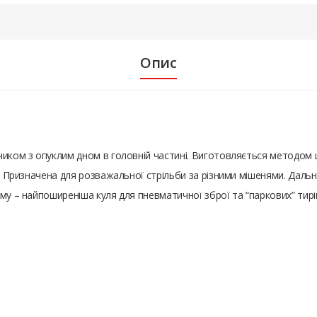
Опис
чиком з опуклим дном в головній частині. Виготовляється методом 
г. Призначена для розважальної стрільби за різними мішенями. Дальні
му – найпоширеніша куля для пневматичної зброї та “паркових” тирі