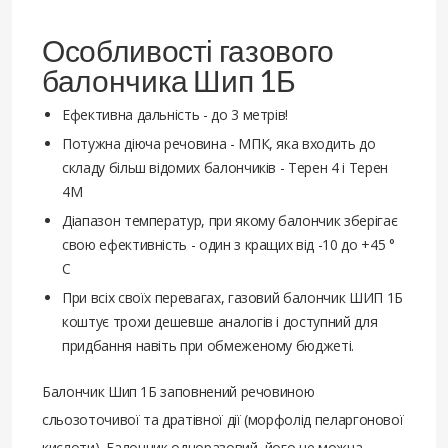
Особливості газового
балончика Шип 1Б
Ефективна дальність - до 3 метрів!
Потужна діюча речовина - МПК, яка входить до
складу більш відомих балончиків - Терен 4 і Терен
4М
Діапазон температур, при якому балончик зберігає
свою ефективність - один з кращих від -10 до +45 °
С
При всіх своїх перевагах, газовий балончик ШИП 1Б
коштує трохи дешевше аналогів і доступний для
придбання навіть при обмеженому бюджеті.
Балончик Шип 1Б заповнений речовиною
сльозоточивої та дратівної дії (морфолід пеларгонової
кислоти). Балончик одноразовий, його не можна