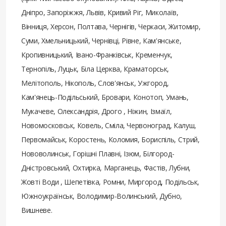
Дніпро, Запоріжжя, Львів, Кривий Ріг, Миколаїв,
Вінниця, Херсон, Полтава, Чернігів, Черкаси, Житомир,
Суми, Хмельницький, Чернівці, Рівне, Кам'янське,
Кропивницький, Івано-Франківськ, Кременчук,
Тернопіль, Луцьк, Біла Церква, Краматорськ,
Мелітополь, Нікополь, Слов'янськ, Ужгород,
Кам'янець-Подільський, Бровари, Конотоп, Умань,
Мукачеве, Олександрія, Дрого , Ніжин, Ізмаїл,
Новомосковськ, Ковель, Сміла, Червоноград, Калуш,
Первомайськ, Коростень, Коломия, Бориспіль, Стрий,
Нововолинськ, Горішні Плавні, Ізюм, Білгород-
Дністровський, Охтирка, Марганець, Фастів, Лубни,
Жовті Води , Шепетівка, Ромни, Миргород, Подільськ,
Южноукраїнськ, Володимир-Волинський, Дубно,
Вишневе.