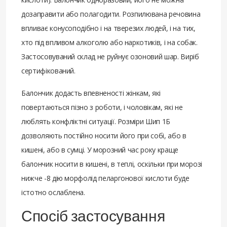
дозаправити або полагодити. Розпилювана речовина
впливає конусоподібно і на тверезих людей, і на тих,
хто під впливом алкоголю або наркотиків, і на собак.
Застосовуваний склад не руйнує озоновий шар. Виріб
сертифікований.
Балончик додасть впевненості жінкам, які
повертаються пізно з роботи, і чоловікам, які не
люблять конфліктні ситуації. Розміри Шип 1Б
дозволяють постійно носити його при собі, або в
кишені, або в сумці. У морозний час року краще
балончик носити в кишені, в теплі, оскільки при морозі
нижче -8 дію морфолід пеларгонової кислоти буде
істотно ослаблена.
Спосіб застосування