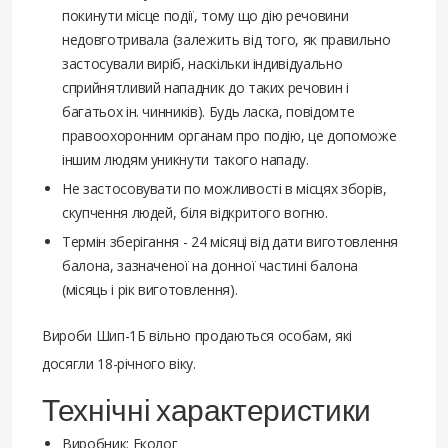
покинути місце події, тому що дію речовини
недовготривала (залежить від того, як правильно
застосували виріб, наскільки індивідуально
сприйнятливий нападник до таких речовин і
багатьох ін. чинників). Будь ласка, повідомте
правоохоронним органам про подію, це допоможе
іншим людям уникнути такого нападу.
Не застосовувати по можливості в місцях зборів,
скупчення людей, біля відкритого вогню.
Термін зберігання - 24 місяці від дати виготовлення
балона, зазначеної на донної частині балона
(місяць і рік виготовлення).
Вироби Шип-1Б вільно продаються особам, які
досягли 18-річного віку.
Технічні характеристики
Виробник: Еколог