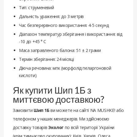
Тип: струменевий
Дальність ураження: до 3 метрів
Час безперервного використання: 4-5 секунд
Діапазон температур зберігання і використання: від
-10 до +45 ° С
Маса заправленого балона: 51 ± 2 грами
Термін зберігання: 24 місяці
Діюча речовина: мпк (морфолід пеларгоновой
кислоти)
Як купити Шип 1Б з
миттєвою доставкою?
Замовити
Шип 1Б
ви можете на сайті NA MUSHKE! або
телефоном у наших менеджерів. Ми здійснюємо
доставку товарів
Эколог
по всій території України
(крім тимчасово окупованих): Київ, Харків, Одеса,