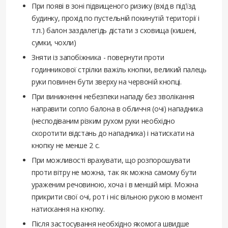
При появі в зоні підвищеного ризику (вхід в під'їзд
будинку, прохід по пустельній покинутій території і
т.п.) балон заздалегідь дістати з сховища (кишені,
сумки, чохли)
Зняти із запобіжника - повернути проти
годинникової стрілки важіль кнопки, великий палець
руки повинен бути зверху на червоній кнопці.
При виникненні небезпеки нападу без зволікання
направити сопло балона в обличчя (очі) нападника
(несподіваним різким рухом руки необхідно
скоротити відстань до нападника) і натискати на
кнопку не менше 2 с.
При можливості врахувати, що розпорошувати
проти вітру не можна, так як можна самому бути
ураженим речовиною, хоча і в меншій мірі. Можна
прикрити свої очі, рот і ніс вільною рукою в момент
натискання на кнопку.
Після застосування необхідно якомога швидше