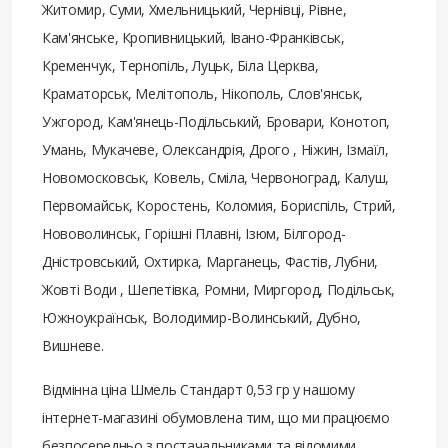
Житомир, Суми, Хмельницький, Чернівці, Рівне,
Кам'янське, Кропивницький, Івано-Франківськ,
Кременчук, Тернопіль, Луцьк, Біла Церква,
Краматорськ, Мелітополь, Нікополь, Слов'янськ,
Ужгород, Кам'янець-Подільський, Бровари, Конотоп,
Умань, Мукачеве, Олександрія, Дрого , Ніжин, Ізмаїл,
Новомосковськ, Ковель, Сміла, Червоноград, Калуш,
Первомайськ, Коростень, Коломия, Бориспіль, Стрий,
Нововолинськ, Горішні Плавні, Ізюм, Білгород-
Дністровський, Охтирка, Марганець, Фастів, Лубни,
Жовті Води , Шепетівка, Ромни, Миргород, Подільськ,
Южноукраїнськ, Володимир-Волинський, Дубно,
Вишневе.
Відмінна ціна Шмель Стандарт 0,53 гр у нашому
інтернет-магазині обумовлена ​​тим, що ми працюємо
безпосередньо з постачальниками та відомими