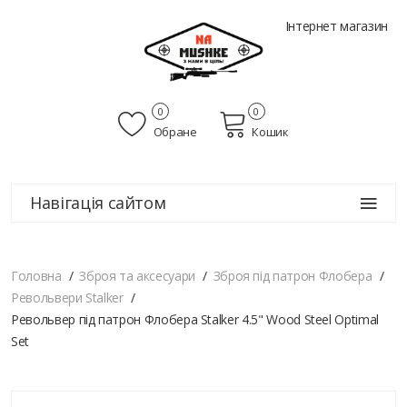
Інтернет магазин
0
0
Обране
Кошик
Навігація сайтом
Головна
Зброя та аксесуари
Зброя під патрон Флобера
Револьвери Stalker
Револьвер під патрон Флобера Stalker 4.5" Wood Steel Optimal
Set