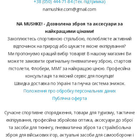
+38 (050) 444-71-84 (Тех. підтримка)
namushke.com@gmail.com
NA MUSHKE! - Дозволена зброя та аксесуари за
найкращими цінами!
Захоплюєтесь спортивною стрільбою, полюбляєте активний
відпочинок на природі або шукаєте якісне екіпірування?
Ми пропонуємо кращий вибір товарів! В нашому магазині Ви
можете замовити оригінальну пневматичну зброю, стартові
пістолети, Флобери, ММГ за найкращою ціною. Професійна
консультація та якісний сервіс для покупців!
Швидка доставка по Україні та гнучка система знижок.
Положення про обробку персональних даних
Публічна оферта
Сучасне спортивне спорядження, товари для туризму, тактичне
екіпірування, професійна збройова оптика, аксесуари до зброї
та засоби для тюнінгу, пневматична зброя та страйкбольна
зброя для військових ігор, актуальні засоби для самооборони і