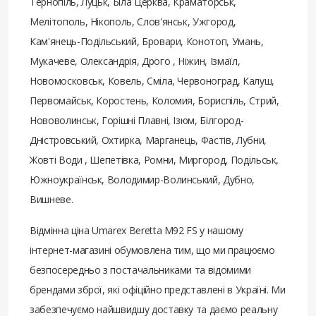
Тернопіль, Луцьк, Біла Церква, Краматорськ,
Мелітополь, Нікополь, Слов'янськ, Ужгород,
Кам'янець-Подільський, Бровари, Конотоп, Умань,
Мукачеве, Олександрія, Дрого , Ніжин, Ізмаїл,
Новомосковськ, Ковель, Сміла, Червоноград, Калуш,
Первомайськ, Коростень, Коломия, Бориспіль, Стрий,
Нововолинськ, Горішні Плавні, Ізюм, Білгород-
Дністровський, Охтирка, Марганець, Фастів, Лубни,
Жовті Води , Шепетівка, Ромни, Миргород, Подільськ,
Южноукраїнськ, Володимир-Волинський, Дубно,
Вишневе.
Відмінна ціна Umarex Beretta M92 FS у нашому
інтернет-магазині обумовлена ​​тим, що ми працюємо
безпосередньо з постачальниками та відомими
брендами зброї, які офіційно представлені в Україні. Ми
забезпечуємо найшвидшу доставку та даємо реальну