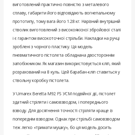
виготовлений практично повністю з металевого
сплаву, габарити його відповідають вогнепальному
прототипу, тому вага його 1.28 кг. Нарізний внутрішній
стволик виготовлений з високоякісної збройової сталі
і є гарантом високоточної стрільби. Накладки на ручці
зроблені з чорного пластику. Ця модель
пневматичного пістолета обладнана двостороннім
запобіжником. Як магазин використовується кліп, який
розрахований на 8 куль. Цей барабан-кліп ставиться у
ствольну коробку пістолета.
У Umarex Beretta M92 FS УСМ подвійної дії, пістолет
здатний стріляти і самовзводом, і попереднього
взводу. Для досягнення точності стріляти краще із
попереднім взводом. Однак при стрільбі самовзводом
теж легко «тримати мушку», бо ця модель досить