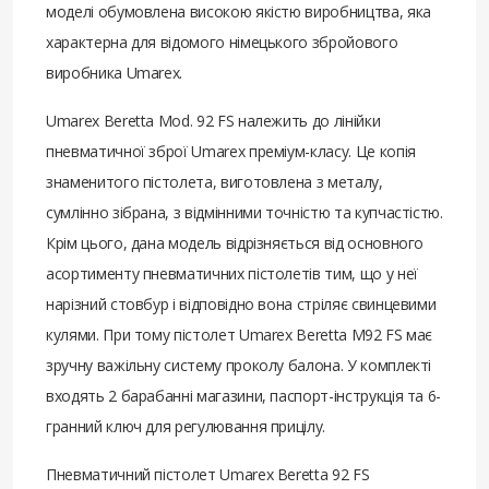
моделі обумовлена ​​високою якістю виробництва, яка
характерна для відомого німецького збройового
виробника Umarex.
Umarex Beretta Mod. 92 FS належить до лінійки
пневматичної зброї Umarex преміум-класу. Це копія
знаменитого пістолета, виготовлена ​​з металу,
сумлінно зібрана, з відмінними точністю та купчастістю.
Крім цього, дана модель відрізняється від основного
асортименту пневматичних пістолетів тим, що у неї
нарізний стовбур і відповідно вона стріляє свинцевими
кулями. При тому пістолет Umarex Beretta M92 FS має
зручну важільну систему проколу балона. У комплекті
входять 2 барабанні магазини, паспорт-інструкція та 6-
гранний ключ для регулювання прицілу.
Пневматичний пістолет Umarex Beretta 92 FS