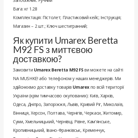
Запобіжник: Ручний
Вага: кг 1.28
Комплектація: Пістолет; Пластиковий кейс; Інструкція;
Магазин – 2 шт.; Ключ шестигранний;
Як купити Umarex Beretta
M92 FS з миттєвою
доставкою?
Замовити
Umarex Beretta M92 FS
ви можете на сайті
NA MUSHKE! або телефоном у наших менеджерів. Ми
здійснюємо доставку товарів
Umarex
по всій території
України (крім тимчасово окупованих): Київ, Харків,
Одеса, Дніпро, Запоріжжя, Львів, Кривий Ріг, Миколаїв,
Вінниця, Херсон, Полтава, Чернігів, Черкаси, Житомир,
Суми, Хмельницький, Чернівці, Рівне, Кам'янське,
Кропивницький, Івано-Франківськ, Кременчук,