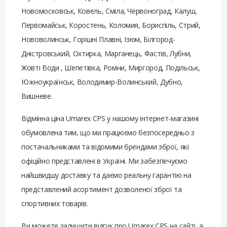
Новомосковськ, Ковель, Сміла, Червоноград, Калуш,
Первомайськ, Коростень, Коломия, Бориспіль, Стрий,
Нововолинськ, Горішні Плавні, Ізюм, Білгород-
Дністровський, Охтирка, Марганець, Фастів, Лубни,
Жовті Води , Шепетівка, Ромни, Миргород, Подільськ,
Южноукраїнськ, Володимир-Волинський, Дубно,
Вишневе.
Відмінна ціна Umarex CPS у нашому інтернет-магазині
обумовлена ​​тим, що ми працюємо безпосередньо з
постачальниками та відомими брендами зброї, які
офіційно представлені в Україні. Ми забезпечуємо
найшвидшу доставку та даємо реальну гарантію на
представлений асортимент дозволеної зброї та
спортивних товарів.
Ви можете залишити відгук про Umarex CPS на сайті, а