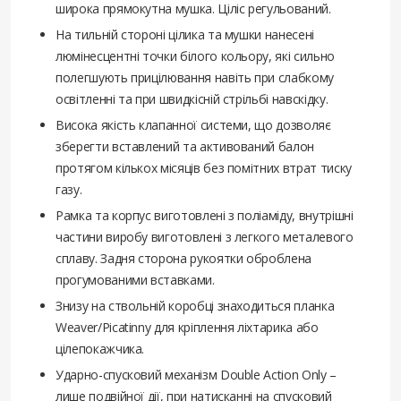
широка прямокутна мушка. Ціліс регульований.
На тильній стороні цілика та мушки нанесені
люмінесцентні точки білого кольору, які сильно
полегшують прицілювання навіть при слабкому
освітленні та при швидкісній стрільбі навскідку.
Висока якість клапанної системи, що дозволяє
зберегти вставлений та активований балон
протягом кількох місяців без помітних втрат тиску
газу.
Рамка та корпус виготовлені з поліаміду, внутрішні
частини виробу виготовлені з легкого металевого
сплаву. Задня сторона рукоятки оброблена
прогумованими вставками.
Знизу на ствольній коробці знаходиться планка
Weaver/Picatinny для кріплення ліхтарика або
цілепокажчика.
Ударно-спусковий механізм Double Action Only –
лише подвійної дії, при натисканні на спусковий