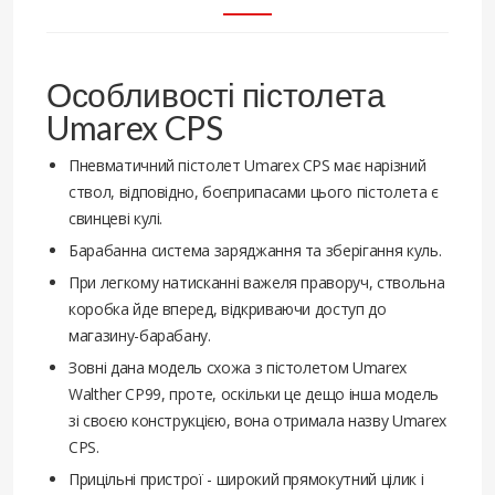
Особливості пістолета
Umarex CPS
Пневматичний пістолет Umarex CPS має нарізний
ствол, відповідно, боєприпасами цього пістолета є
свинцеві кулі.
Барабанна система заряджання та зберігання куль.
При легкому натисканні важеля праворуч, ствольна
коробка йде вперед, відкриваючи доступ до
магазину-барабану.
Зовні дана модель схожа з пістолетом Umarex
Walther СР99, проте, оскільки це дещо інша модель
зі своєю конструкцією, вона отримала назву Umarex
СРS.
Прицільні пристрої - широкий прямокутний цілик і