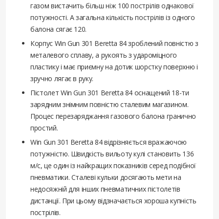
газом вистачить більш ніж 100 пострілів однакової
потужності. А загальна кількість пострілів із одного
балона сягає 120.
Корпус Win Gun 301 Beretta 84 зроблений повністю з
металевого сплаву, а рукоять з удароміцного
пластику і має приємну на дотик шорстку поверхню і
зручно лягає в руку.
Пістолет Win Gun 301 Beretta 84 оснащений 18-ти
зарядним знімним повністю сталевим магазином.
Процес перезаряджання газового балона гранично
простий.
Win Gun 301 Beretta 84 відрізняється вражаючою
потужністю. Швидкість вильоту кулі становить 136
м/с, це один із найкращих показників серед подібної
пневматики. Сталеві кульки досягають мети на
недосяжній для інших пневматичних пістолетів
дистанції. При цьому відзначається хороша купність
пострілів.