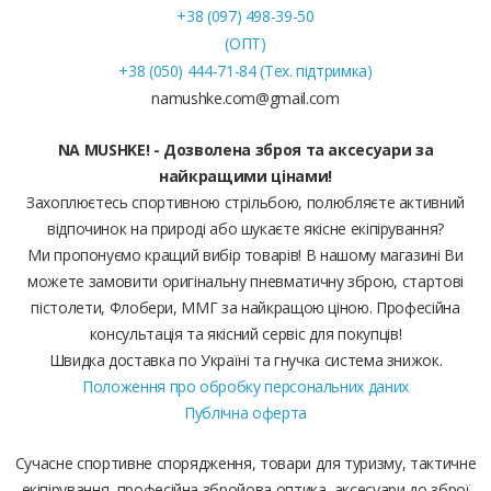
+38 (097) 498-39-50
(ОПТ)
+38 (050) 444-71-84 (Тех. підтримка)
namushke.com@gmail.com
NA MUSHKE! - Дозволена зброя та аксесуари за
найкращими цінами!
Захоплюєтесь спортивною стрільбою, полюбляєте активний
відпочинок на природі або шукаєте якісне екіпірування?
Ми пропонуємо кращий вибір товарів! В нашому магазині Ви
можете замовити оригінальну пневматичну зброю, стартові
пістолети, Флобери, ММГ за найкращою ціною. Професійна
консультація та якісний сервіс для покупців!
Швидка доставка по Україні та гнучка система знижок.
Положення про обробку персональних даних
Публічна оферта
Сучасне спортивне спорядження, товари для туризму, тактичне
екіпірування, професійна збройова оптика, аксесуари до зброї