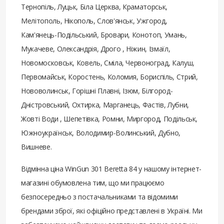
Тернопіль, Луцьк, Біла Церква, Краматорськ,
Мелітополь, Нікополь, Слов'янськ, Ужгород,
Кам'янець-Подільський, Бровари, Конотоп, Умань,
Мукачеве, Олександрія, Дрого , Ніжин, Ізмаїл,
Новомосковськ, Ковель, Сміла, Червоноград, Калуш,
Первомайськ, Коростень, Коломия, Бориспіль, Стрий,
Нововолинськ, Горішні Плавні, Ізюм, Білгород-
Дністровський, Охтирка, Марганець, Фастів, Лубни,
Жовті Води , Шепетівка, Ромни, Миргород, Подільськ,
Южноукраїнськ, Володимир-Волинський, Дубно,
Вишневе.
Відмінна ціна WinGun 301 Beretta 84 у нашому інтернет-
магазині обумовлена ​​тим, що ми працюємо
безпосередньо з постачальниками та відомими
брендами зброї, які офіційно представлені в Україні. Ми