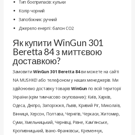
Тип боєприпасів: кульки
Колір чорний
Запобіжник: ручний
Джерело енергії: балон CO2
Як купити WinGun 301
Beretta 84 з миттєвою
доставкою?
Замовити
WinGun 301 Beretta 84
ви можете на сайті
NA MUSHKE! або телефоном у наших менеджерів. Ми
здійснюємо доставку товарів
WinGun
по всій території
України (крім тимчасово окупованих): Київ, Харків,
Одеса, Дніпро, Запоріжжя, Львів, Кривий Ріг, Миколаїв,
Вінниця, Херсон, Полтава, Чернігів, Черкаси, Житомир,
Суми, Хмельницький, Чернівці, Рівне, Кам'янське,
Кропивницький, Івано-Франківськ, Кременчук,