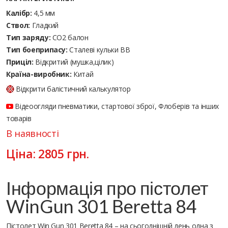
Калібр:
4,5 мм
Ствол:
Гладкий
Тип заряду:
CO2 балон
Тип боеприпасу:
Сталеві кульки ВВ
Приціл:
Відкритий (мушка,цілик)
Країна-виробник:
Китай
Відкрити балістичний калькулятор
Відеоогляди пневматики, стартової зброї, Флоберів та інших
товарів
В наявності
Ціна:
2805
грн.
Інформація про пістолет
WinGun 301 Beretta 84
Пістолет Win Gun 301 Beretta 84 – на сьогоднішній день одна з