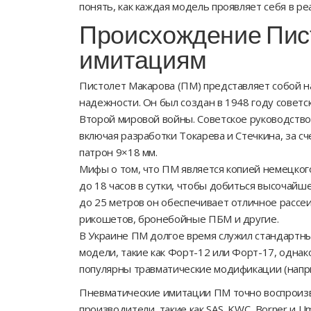
понять, как каждая модель проявляет себя в ре
Происхождение Пист
имитациям
Пистолет Макарова (ПМ) представляет собой н
надежности. Он был создан в 1948 году совет
Второй мировой войны. Советское руководство
включая разработки Токарева и Стечкина, за с
патрон 9×18 мм.
Мифы о том, что ПМ является копией немецког
до 18 часов в сутки, чтобы добиться высочай
до 25 метров он обеспечивает отличное рассе
рикошетов, бронебойные ПБМ и другие.
В Украине ПМ долгое время служил стандартны
модели, такие как Форт-12 или Форт-17, одна
популярны травматические модификации (наприм
Пневматические имитации ПМ точно воспроизв
производители, такие как SAS, KWC, Borner и 