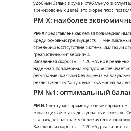
удобный баланс в руке и стабильную эксплуата
тренировочных целей это скорее плюс, позвол
PM-X: наиболее экономичн
PM-X
представлена как легкая полимерная ими
Среди основных преимуществ — минимальный ве
стрельбище. Отсутствие системы имитации отд
"реалистичными" версиями.
Заявленная скорость — 120 м/с, но в реальных 
надежная, полимерный корпус обеспечивает ко
регулярные практики без акцента на визуальн
реалистичность "ощущения" оружия из-за легко
PM №1: оптимальный бала
PM №1
выступает промежуточным вариантом с к
желающих сочетать доступность и качество. С
что придает пистолету более аутентичный ви
Заявленная скорость — 120 м/с, реальная в те