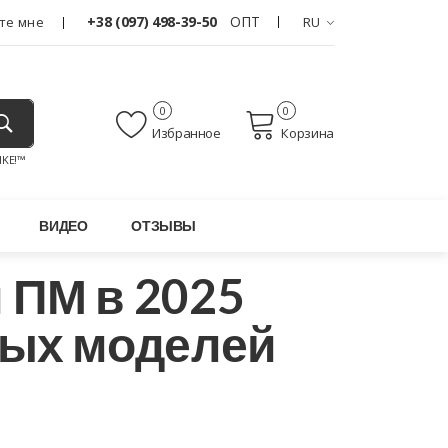
+38 (097) 498-39-50
ОПТ
те мне
RU
0
0
Избранное
Корзина
KE!™
ВИДЕО
ОТЗЫВЫ
 ПМ в 2025
ных моделей