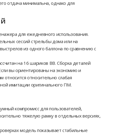
чего отдача минимальна, однако для
ий
ренажера для ежедневного использования.
ельных сессий стрельбы дома или на
выстрелов из одного баллона по сравнению с
рассчитан на 16 шариков BB. Сборка деталей
 Если вы ориентированы на экономию и
ам относится относительно слабая
олной имитации оригинального ПМ.
зумный компромисс для пользователей,
осительно тяжелую рамку в отдельных версиях,
х проверках модель показывает стабильные