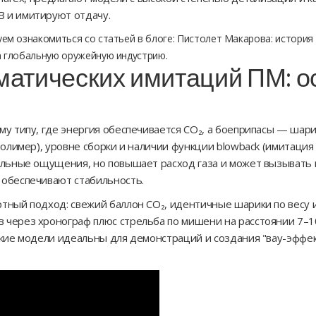
 и имитируют отдачу.
уем ознакомиться со статьей в блоге:
Пистолет Макарова: история
а глобальную оружейную индустрию.
матических имитаций ПМ: 
му типу, где энергия обеспечивается CO₂, а боеприпасы — шар
полимер), уровне сборки и наличии функции blowback (имитация 
ильные ощущения, но повышает расход газа и может вызывать 
 обеспечивают стабильность.
тный подход: свежий баллон CO₂, идентичные шарики по весу
через хронограф плюс стрельба по мишени на расстоянии 7–10
акие модели идеальны для демонстраций и создания "вау-эффе