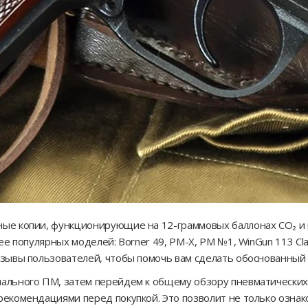
ные копии, функционирующие на 12-граммовых баллонах CO₂ и
ее популярных моделей: Borner 49, PM-X, PM №1, WinGun 113 Cl
тзывы пользователей, чтобы помочь вам сделать обоснованный
нального ПМ, затем перейдем к общему обзору пневматически
рекомендациями перед покупкой. Это позволит не только ознак