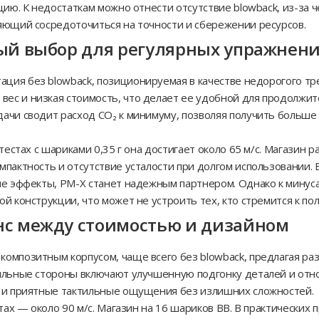
цию. К недостаткам можно отнести отсутствие blowback, из-за 
яющий сосредоточиться на точности и сбережении ресурсов.
ый выбор для регулярных упражнен
тация без blowback, позиционируемая в качестве недорогого т
с и низкая стоимость, что делает ее удобной для продолжит
ачи сводит расход CO₂ к минимуму, позволяя получить больше 
тестах с шариками 0,35 г она достигает около 65 м/с. Магазин 
мпактность и отсутствие усталости при долгом использовании.
ые эффекты, PM-X станет надежным партнером. Однако к минус
й конструкции, что может не устроить тех, кто стремится к п
нс между стоимостью и дизайном
омпозитным корпусом, чаще всего без blowback, предлагая ра
ильные стороны включают улучшенную подгонку деталей и отн
д и приятные тактильные ощущения без излишних сложностей.
стах — около 90 м/с. Магазин на 16 шариков BB. В практически