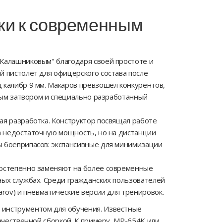
ки к современным
"Калашниковым" благодаря своей простоте и
й пистолет для офицерского состава после
 калибр 9 мм. Макаров превзошел конкурентов,
дным затвором и специально разработанный
ая разработка. Конструктор посвящал работе
за недостаточную мощность, но на дистанции
ы боеприпасов: экспансивные для минимизации
постепенно заменяют на более современные
ных службах. Среди гражданских пользователей
rov) и пневматические версии для тренировок.
 инструментом для обучения. Известные
ачественной сборкой. К примеру, MP-654K или