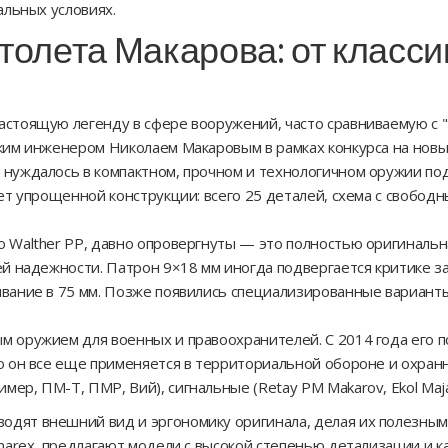
альных условиях.
олета Макарова: от класси
астоящую легенду в сфере вооружений, часто сравниваемую с 
ским инженером Николаем Макаровым в рамках конкурса на новы
 нуждалось в компактном, прочном и технологичном оружии под
чет упрощенной конструкции: всего 25 деталей, схема с свобо
о Walther PP, давно опровергнуты — это полностью оригинальн
шей надежности. Патрон 9×18 мм иногда подвергается критике 
ивание в 75 мм. Позже появились специализированные вариант
м оружием для военных и правоохранителей. С 2014 года его 
ко он все еще применяется в территориальной обороне и охран
ер, ПМ-Т, ПМР, Вий), сигнальные (Retay PM Makarov, Ekol Maja
одят внешний вид и эргономику оригинала, делая их полезным
Umarex, предлагают модели с высокой степенью детализации и к