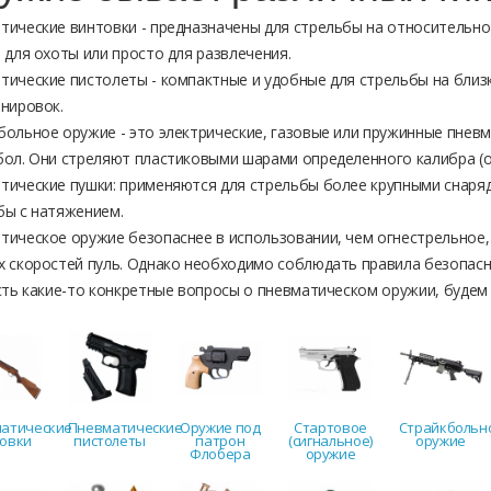
тические винтовки - предназначены для стрельбы на относительно
 для охоты или просто для развлечения.
тические пистолеты - компактные и удобные для стрельбы на близк
енировок.
больное оружие - это электрические, газовые или пружинные пневм
бол. Они стреляют пластиковыми шарами определенного калибра (
тические пушки: применяются для стрельбы более крупными снаряд
бы с натяжением.
тическое оружие безопаснее в использовании, чем огнестрельное, т
х скоростей пуль. Однако необходимо соблюдать правила безопас
есть какие-то конкретные вопросы о пневматическом оружии, будем
атические
Пневматические
Оружие под
Стартовое
Страйкбольн
овки
пистолеты
патрон
(сигнальное)
оружие
Флобера
оружие