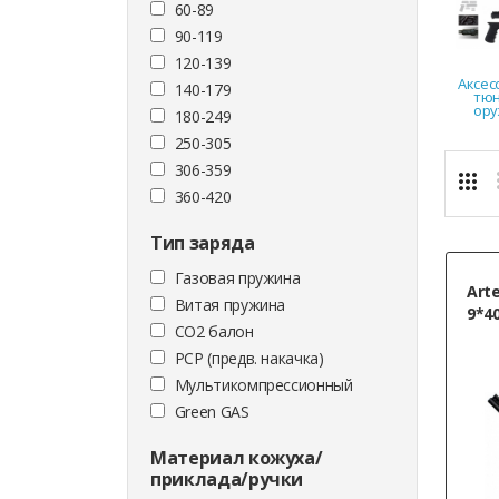
60-89
90-119
120-139
Аксес
140-179
тюн
ору
180-249
250-305
306-359
360-420
Тип заряда
Газовая пружина
Art
Витая пружина
9*40
CO2 балон
PCP (предв. накачка)
Мультикомпрессионный
Green GAS
Материал кожуха/
приклада/ручки