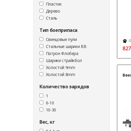
Пластик
Дерево
Сталь
Тип боеприпаса
Cвинцовые пули
О
Стальные шарики ВВ
827
Патрон Флобера
Шарики страйкбол
Холостой 9mm
Холостой 8mm
Bee
Количество зарядов
1
6-10
10-30
Вес, кг