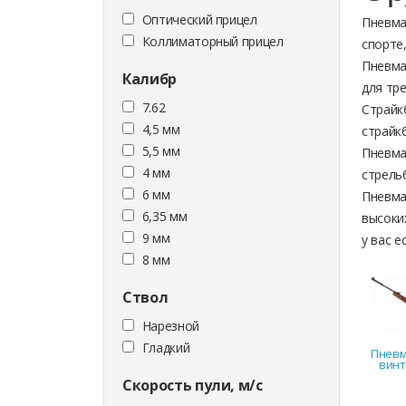
Оптический прицел
Пневма
Коллиматорный прицел
спорте,
Пневма
Калибр
для тр
7.62
Страйк
4,5 мм
страйк
5,5 мм
Пневма
4 мм
стрель
6 мм
Пневма
6,35 мм
высоки
9 мм
у вас 
8 мм
Ствол
Нарезной
Гладкий
Пневм
винт
Скорость пули, м/с