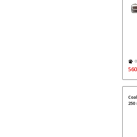
О
560
Coal
250