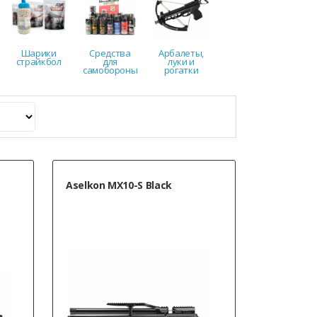
Шарики
Средства
Арбалеты,
страйкбол
для
луки и
самобороны
рогатки
Aselkon MX10-S Black