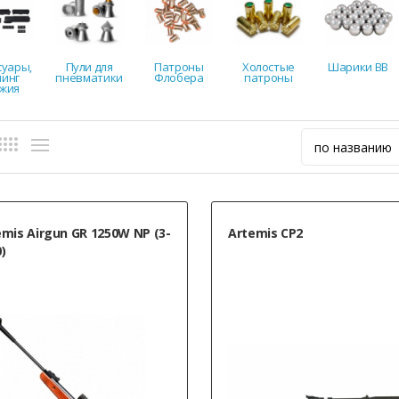
суары,
Пули для
Патроны
Холостые
Шарики BB
инг
пневматики
Флобера
патроны
жия
emis Airgun GR 1250W NP (3-
Artemis CP2
)