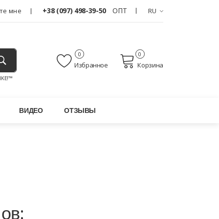
+38 (097) 498-39-50
ОПТ
те мне
RU
0
0
Избранное
Корзина
KE!™
ВИДЕО
ОТЗЫВЫ
ов: