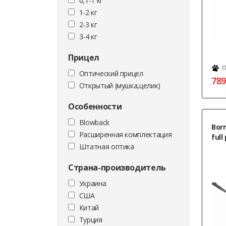
0,1-1 кг
1-2 кг
2-3 кг
3-4 кг
Прицел
О
Оптический прицел
789
Открытый (мушка,целик)
Особенности
Blowback
Born
Расширенная комплектация
full
Штатная оптика
Страна-производитель
Украина
США
Китай
Турция