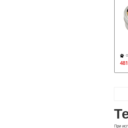
О
481
Т
При ис