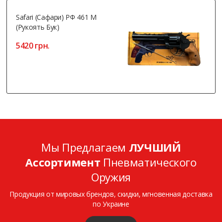
Safari (Сафари) РФ 461 М
(рукоять Бук)
5420 грн.
Мы Предлагаем
ЛУЧШИЙ
Ассортимент
Пневматического
Оружия
Продукция от мировых брендов, скидки, мгновенная доставка
по Украине