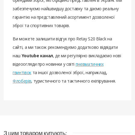
брендами зброї, які офіційно представлені в Україні. Ми
забезпечуємо найшвидшу доставку та даємо реальну
гарантію на представлений асортимент дозволеної
зброї та спортивних товарів.
Ви можете залишити відгук про Retay S20 Black на
сайті, а ми також рекомендуємо додатково відвідати
наш
Youtube канал
, де ми регулярно викладаємо нові
відеоогляди про новинки у світі
пневматичних
гвинтівок
та іншої дозволеної зброї, наприклад,
Флоберів
, туристичного та тактичного екіпірування.
З цим товаром купують: