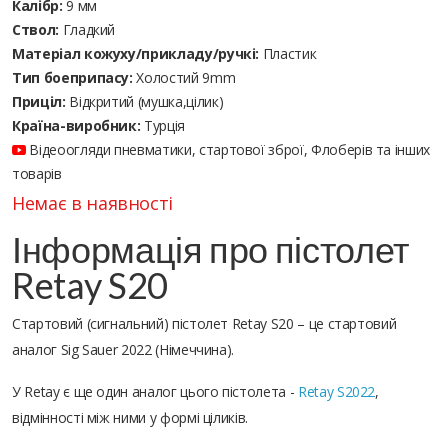
Калібр:
9 мм
Ствол:
Гладкий
Матеріал кожуху/прикладу/ручкі:
Пластик
Тип боеприпасу:
Холостий 9mm
Приціл:
Відкритий (мушка,цілик)
Країна-виробник:
Турція
Відеоогляди пневматики, стартової зброї, Флоберів та інших
товарів
Немає в наявності
Інформація про пістолет
Retay S20
Стартовий (сигнальний) пістолет Retay S20 – це стартовий
аналог Sig Sauer 2022 (Німеччина).
У Retay є ще один аналог цього пістолета -
Retay S2022
,
відмінності між ними у формі ціликів.