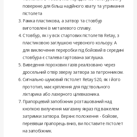
поверхню для більш надійного хвату та утримання
пістолета
Рамка пластикова, а затвор та стовбур
виготовлені із металевого сплаву.
Стовбур, як і у всіх стартових пістолетів Retay, з
пластиковою заглушкою червоного кольору. А
для виключення переробки під бойовий в середині
стовбура є сталева гартована заглушка.
Виведення порохових газів реалізовано через
дросельний отвір зверху затвора за патронником.
Сигнально-шумовий пістолет Retay S20, як і його
прототип, має кріплення для підствольного
ліхтарика або лазерного цілевказника.
Прапорцевий запобіжник розташований над
кнопкою вилучення магазину якраз під важелем
затримки затвора. Верхнє положення - бойове,
перевівши прапорець вниз, ви поставите пістолет
на запобіжник.