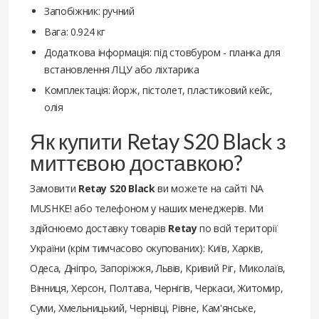
Запобіжник: ручний
Вага: 0.924 кг
Додаткова інформація: під стовбуром - планка для
встановлення ЛЦУ або ліхтарика
Комплектація: йорж, пістолет, пластиковий кейс,
олія
Як купити Retay S20 Black з
миттєвою доставкою?
Замовити
Retay S20 Black
ви можете на сайті NA
MUSHKE! або телефоном у наших менеджерів. Ми
здійснюємо доставку товарів
Retay
по всій території
України (крім тимчасово окупованих): Київ, Харків,
Одеса, Дніпро, Запоріжжя, Львів, Кривий Ріг, Миколаїв,
Вінниця, Херсон, Полтава, Чернігів, Черкаси, Житомир,
Суми, Хмельницький, Чернівці, Рівне, Кам'янське,