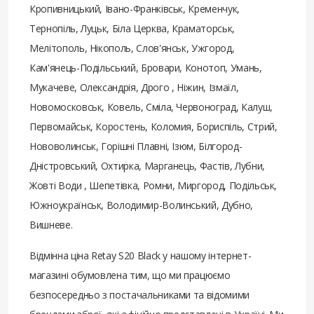
Кропивницький, Івано-Франківськ, Кременчук,
Тернопіль, Луцьк, Біла Церква, Краматорськ,
Мелітополь, Нікополь, Слов'янськ, Ужгород,
Кам'янець-Подільський, Бровари, Конотоп, Умань,
Мукачеве, Олександрія, Дрого , Ніжин, Ізмаїл,
Новомосковськ, Ковель, Сміла, Червоноград, Калуш,
Первомайськ, Коростень, Коломия, Бориспіль, Стрий,
Нововолинськ, Горішні Плавні, Ізюм, Білгород-
Дністровський, Охтирка, Марганець, Фастів, Лубни,
Жовті Води , Шепетівка, Ромни, Миргород, Подільськ,
Южноукраїнськ, Володимир-Волинський, Дубно,
Вишневе.
Відмінна ціна Retay S20 Black у нашому інтернет-
магазині обумовлена ​​тим, що ми працюємо
безпосередньо з постачальниками та відомими